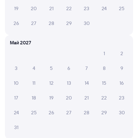
в Москву Киевскую
19
20
21
22
23
24
25
Дни следования
ближайшие: 6, 7, 8 августа
Маршрут
26
27
28
29
30
Сидячий
Купе
СВ
от
859 ⁠₽
от
2 ⁠099 ⁠₽
от
8 ⁠515 ⁠₽
Май 2027
Выберите дату
1
2
086Щ
Проходящий
6,8
3
4
5
6
7
8
9
2 ч 28 м в пути
23:22
01:50
10
11
12
13
14
15
16
Брянск-Льговский
Сухиничи-Главные
17
18
19
20
21
22
23
Брянск
Сухиничи
из Новозыбкова
в Москву Киевскую
24
25
26
27
28
29
30
Дни следования
ближайшие: 6, 7, 8 августа
Маршрут
31
Сидячий
Плацкарт
Купе
СВ
от
771 ⁠₽
от
1 ⁠310 ⁠₽
от
1 ⁠924 ⁠₽
от
4 ⁠509 ⁠₽