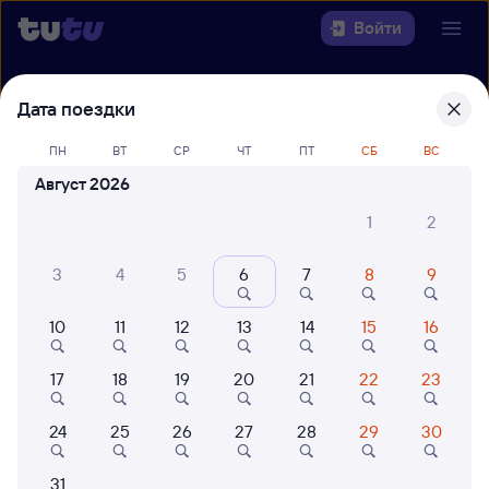
Войти
Выберите день, чтобы найти
ж/д
Дата поездки
билеты Брянск — Сухиничи-Главные
ПН
ВТ
СР
ЧТ
ПТ
СБ
ВС
22 года работаем для вас
42 млн путешествуют с на
Август 2026
Откуда
1
2
Куда
3
4
5
6
7
8
9
Когда
10
11
12
13
14
15
16
Кто едет
17
18
19
20
21
22
23
24
25
26
27
28
29
30
Найти поезда
31