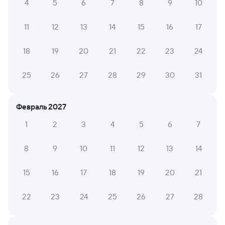
4
5
6
7
8
9
10
Скачать приложение
11
12
13
14
15
16
17
140М
Проходящий
Двухэтажный
7,8
18
19
20
21
22
23
24
1 ч 47 м в пути
15:10
16:57
25
26
27
28
29
30
31
Брянск-Орловский
Сухиничи-Главные
Брянск
Сухиничи
в Санкт-Петербург-Главн.
Февраль 2027
Дни следования
ближайшие: 6, 7, 8 августа
Маршрут
1
2
3
4
5
6
7
Сидячий
Купе
СВ
8
9
10
11
12
13
14
от
771 ⁠₽
от
1 ⁠640 ⁠₽
от
7 ⁠281 ⁠₽
Выберите дату
15
16
17
18
19
20
21
22
23
24
25
26
27
28
108М
Проходящий
6,7