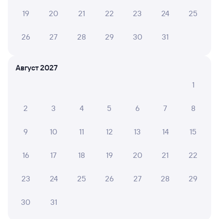
Авиабилеты Брест — Гомель
19
20
21
22
23
24
25
Другие авиарейсы из Бреста
26
27
28
29
30
31
Расписание поездов Гомель
Расписание автобусов Брест — Гомель
Август 2027
1
2
3
4
5
6
7
8
9
10
11
12
13
14
15
16
17
18
19
20
21
22
23
24
25
26
27
28
29
30
31