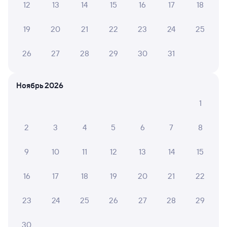
12
13
14
15
16
17
18
Найдём билет на поезд за вас
Даже если сейчас нет мест
19
20
21
22
23
24
25
Искать билеты
26
27
28
29
30
31
Отели в Гомеле
Все
Ноябрь 2026
Путешественникам нравятся эти варианты
1
2
3
4
5
6
7
8
9,2
9
10
11
12
13
14
15
Отель
Квартира
Мини-
Замковый Парк-
Квартира находится
Вилла
16
17
18
19
20
21
22
Отель
в самом центре
города
6 ⁠375 ⁠₽
3 ⁠902 ⁠₽
4 ⁠653
23
24
25
26
27
28
29
30