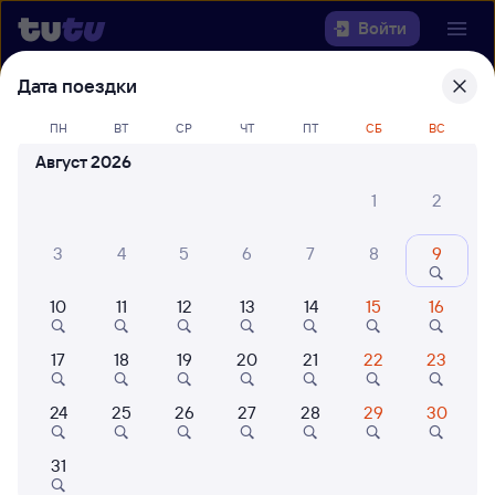
Войти
Дата поездки
Выберите день, чтобы найти
ж/д
билеты Брест — Гомель-Пасс.
ПН
ВТ
СР
ЧТ
ПТ
СБ
ВС
Август 2026
Откуда
1
2
Куда
3
4
5
6
7
8
9
Когда
10
11
12
13
14
15
16
Кто едет
17
18
19
20
21
22
23
24
25
26
27
28
29
30
Найти поезда
31