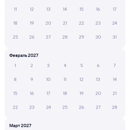
10
04 ноября 2024 • Поезд 604Б
11
12
13
14
15
16
17
Хороший поезд, чистый и новый плацкартный вагон.
Проводник работает хорошо
18
19
20
21
22
23
24
25
26
27
28
29
30
31
Инна Л.
10
08 октября 2023 • Поезд 604Б
Февраль 2027
Все прошло отлично и комфортно
1
2
3
4
5
6
7
АНАСТАСИЯ М.
8
9
10
11
12
13
14
10
23 декабря 2022 • Поезд 604Б
15
16
17
18
19
20
21
Ехала приятеля родственница с дочкой мы их
встречали ,впечатления у них были приятные
,отзывчивый персонал.
22
23
24
25
26
27
28
Март 2027