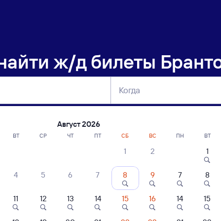
 найти
ж/д билеты Брант
Когда
тербург
Москва
Сегодня
Завтра
Август 2026
ВТ
СР
ЧТ
ПТ
СБ
ВС
ПН
ВТ
1
2
1
сание поездов Брантовка — Омск
4
5
6
7
8
9
7
8
11
12
13
14
15
16
14
15