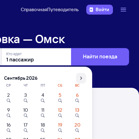
Справочная
Путеводитель
Войти
овка — Омск
Кто едет
Найти поезда
Сентябрь 2026
СР
ЧТ
ПТ
СБ
ВС
2
3
4
5
6
9
10
11
12
13
16
17
18
19
20