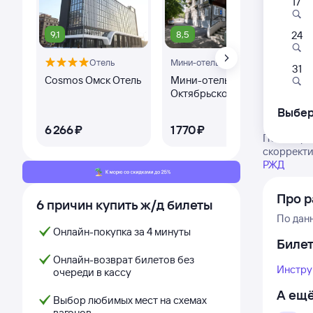
17
9,1
8,5
24
Отель
Мини-отель
Апа
31
Cosmos Омск Отель
Мини-отель На
La 
Октябрьской
Ра
Выбер
6 ⁠266 ⁠₽
1 ⁠770 ⁠₽
2 ⁠
Посмотрит
скорректи
РЖД
Про р
6 причин купить ж/д билеты
По дан
Онлайн-покупка за 4 минуты
Биле
Онлайн-возврат билетов без
Инстру
очереди в кассу
А ещё
Выбор любимых мест на схемах
вагонов