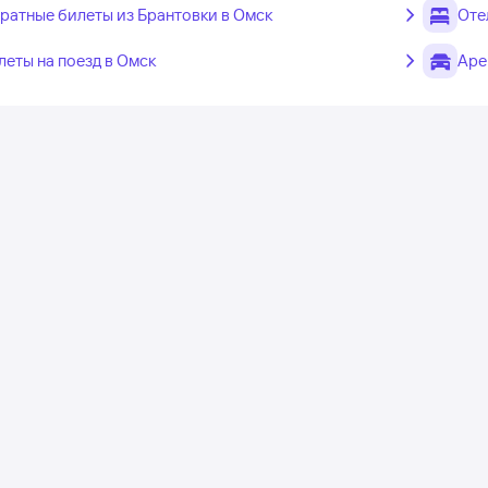
ратные билеты из Брантовки в Омск
Оте
леты на поезд в Омск
Аре