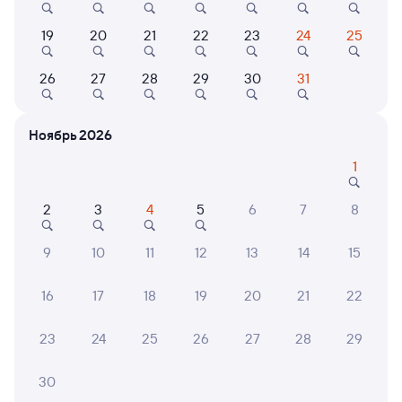
Выбор любимых мест на схемах вагонов
19
20
21
22
23
24
25
Подробные ответы на вопросы о поездке или
покупке
26
27
28
29
30
31
СМС-сопровождение до посадки в поезд
Ноябрь 2026
Оформление без регистрации на сайте
1
Частые вопросы
2
3
4
5
6
7
8
Что нужно, чтобы сесть в поезд?
9
10
11
12
13
14
15
Как поменять билет на другую дату или
на другой поезд?
16
17
18
19
20
21
22
Как вернуть билет?
23
24
25
26
27
28
29
Что делать, если ошибся при вводе данных
пассажира?
30
Как перевезти животное в поезде?