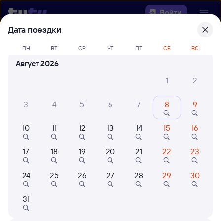
Войти
Дата поездки
Выберите день, чтобы найти
ж/д
ПН
ВТ
СР
ЧТ
ПТ
СБ
ВС
билеты Брантовка — Кипелово
Август 2026
Откуда
1
2
Куда
3
4
5
6
7
8
9
10
11
12
13
14
15
16
Когда
17
18
19
20
21
22
23
Кто едет
24
25
26
27
28
29
30
Найти поезда
31