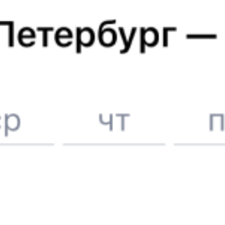
Отели в Бийске
Поддержка 24/7 на Туту
6 причин купить ж/д билеты именно здесь
Онлайн-покупка за 4 минуты
Онлайн-возврат билетов без очереди в кассу
Выбор любимых мест на схемах вагонов
Подробные ответы на вопросы о поездке или покупке
СМС-сопровождение до посадки в поезд
Оформление без регистрации на сайте
Частые вопросы
Что нужно, чтобы сесть в поезд?