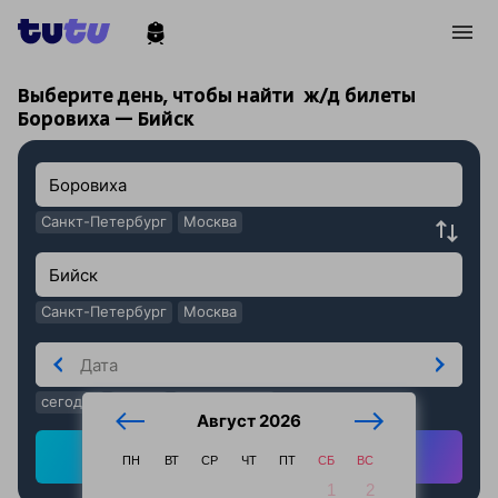
!
!
Выберите день, чтобы найти
ж/д билеты
Боровиха — Бийск
Санкт-Петербург
Москва
Санкт-Петербург
Москва
сегодня
завтра
послезавтра
Август 2026
Найти ж/д билеты
ПН
ВТ
СР
ЧТ
ПТ
СБ
ВС
1
2