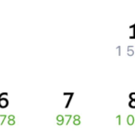
Как поменять билет на другую дату или на другой поезд?
Как вернуть билет?
Что делать, если ошибся при вводе данных пассажира?
Как перевезти животное в поезде?
Как получить отчетные документы для бухгалтерии?
Что делать, если оплата не проходит?
Билеты РЖД
Вы можете заказать электронный жд билет и
железнодорожный билет на бланке РЖД.
Если вас интересует цена билета на поезд от
Новоалтайска
до
Бийска
, то укажите дату поездки. При этом вы увидите
стоимость билетов во всех доступных вагонах (плацкарт, купе
и др.) и сможете купить жд билеты
Новоалтайск
–
Бийск
онлайн.
Инструкция по приобретению билетов
Способы оплаты