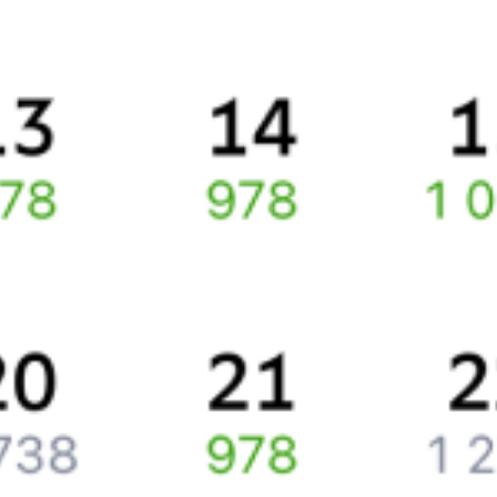
Правила работы сервиса
Про расписание Боровиха — Бийск
По данному направлению курсирует 0 поездов.
Ищете как добраться из
Новоалтайска
до
Бийска
или как
доехать на поезде?
Попробуйте заказать и купить железнодорожный билет
Новоалтайск
–
Бийск
через интернет прямо сейчас.
Путешественникам
Справочная
Путеводитель по странам
Бонусная программа
Подарочные сертификаты
Компания