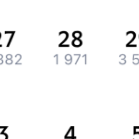
История Туту.ру
Вакансии
Обратная связь
Контактная информация
Партнерам
Реклама на Туту.ру
Партнерская программа
Загрузите в
App Store
Загрузите в
Google Play
Загрузите в
AppGallery
Загрузите в