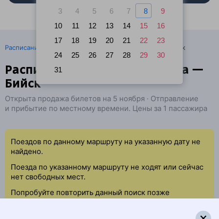
3
4
5
6
7
8
9
10
11
12
13
14
15
16
17
18
19
20
21
22
23
·
Расписание поездов
Ж/д билеты Новоалтайск → Бийск
24
25
26
27
28
29
30
Расписание поездов Боровиха —
31
Бийск
Открыта продажа билетов на 5 ноября · Отправление
и прибытие по местному времени. Цены за 1 пассажира
Поездов по данному маршруту на указанную дату не
найдено.
Поезда по указанному маршруту не ходят или сейчас
нет свободных мест.
Попробуйте повторить данный поиск позже