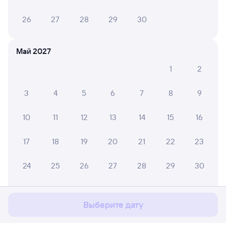
26
27
28
29
30
Май 2027
1
2
3
4
5
6
7
8
9
10
11
12
13
14
15
16
17
18
19
20
21
22
23
Мы используем cookies для более удобной работы
24
25
26
27
28
29
30
с сайтом.
Подробнее
31
Соглашаюсь
Выберите дату
Июнь 2027