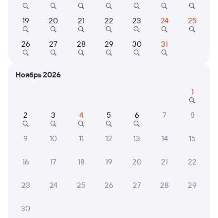
7,7
19
20
21
22
23
24
25
П
Отель
Квартира
Bezdna
Уютная квартира
в
26
27
28
29
30
31
после ремонта в
центре города
3 ⁠375 ⁠₽
2 ⁠800 ⁠₽
Ноябрь 2026
1
6 причин купить ж/д билеты
2
3
4
5
6
7
8
Онлайн-покупка за 4 минуты
9
10
11
12
13
14
15
Онлайн-возврат билетов без очереди в кассу
16
17
18
19
20
21
22
Выбор любимых мест на схемах вагонов
23
24
25
26
27
28
29
Подробные ответы на вопросы о поездке или
покупке
30
СМС-сопровождение до посадки в поезд