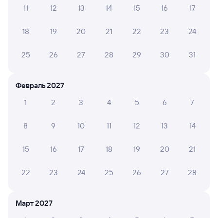
11
12
13
14
15
16
17
Проверьте маршрут рейсов РЖД из Болони в Ружино.
Обратите внимание, расписание может измениться.
18
19
20
21
22
23
24
На сайте tutu.ru вы найдете актуальное расписание
движения поездов в 2026 году.
Подробнее о покупке
билетов РЖД
25
26
27
28
29
30
31
Про расписание Болонь — Ружино
Февраль 2027
На этом направлении ходит 0 поездов.
1
2
3
4
5
6
7
Билеты РЖД
8
9
10
11
12
13
14
Инструкция по приобретению билетов
Способы оплаты
Правила работы сервиса
15
16
17
18
19
20
21
А ещё здесь можно найти
22
23
24
25
26
27
28
Обратные билеты из Болони в Ружино
Отели Лесозаводска
Март 2027