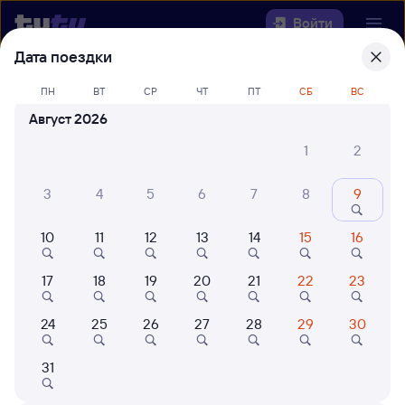
Войти
Дата поездки
Выберите день, чтобы найти
ж/д
ПН
ВТ
СР
ЧТ
ПТ
СБ
ВС
билеты Болонь — Ружино
Август 2026
Откуда
1
2
Куда
3
4
5
6
7
8
9
10
11
12
13
14
15
16
Когда
17
18
19
20
21
22
23
Кто едет
24
25
26
27
28
29
30
Найти поезда
31