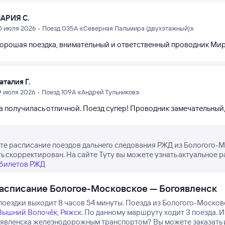
АРИЯ С.
0 июля 2026 • Поезд 035А «Северная Пальмира (двухэтажный)»
хорошая поездка, внимательный и ответственный проводник Миро
аталия Г.
9 июля 2026 • Поезд 109А «Андрей Тульников»
а получилась отличной. Поезд супер! Проводник замечательный,
е расписание поездов дальнего следования РЖД из Бологого-Мо
ь скорректирован. На сайте Туту вы можете узнать актуальное р
 билетов РЖД
асписание Бологое-Московское — Богоявленск
поездки выходит 8 часов 54 минуты.
Поезда из Бологого-Московс
Вышний Волочёк
,
Ряжск
.
По данному маршруту ходит 3 поезда.
И
оявленска железнодорожным транспортом? Вы можете заказать 