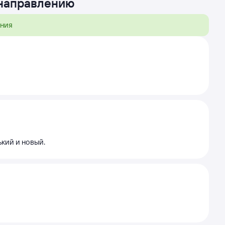
 направлению
ения
ький и новый.