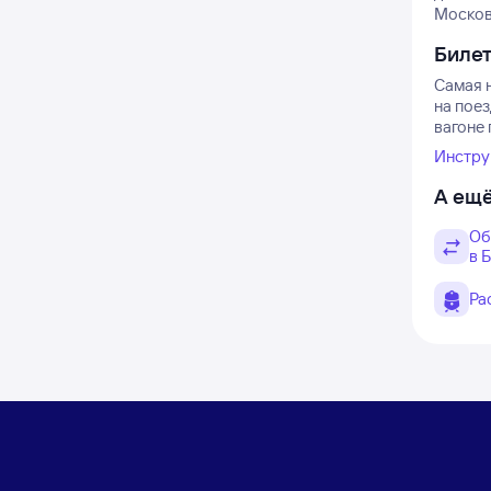
Московс
Биле
Самая н
на пое
вагоне 
Инстру
А ещё
Об
в 
Ра