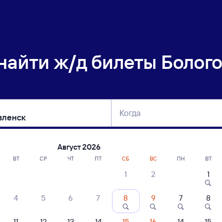
 найти
ж/д билеты Болог
Когда
тербург
Москва
Сегодня
Завтра
Август 2026
ВТ
СР
ЧТ
ПТ
СБ
ВС
ПН
ВТ
1
2
1
сание поездов Бологое-Московское — 
4
5
6
7
8
9
7
8
ние поездов Богоявленск — Бологое-Московское
дажа билетов на 5 ноября. Отправление и прибытие по местному времени
11
12
13
14
15
16
14
15