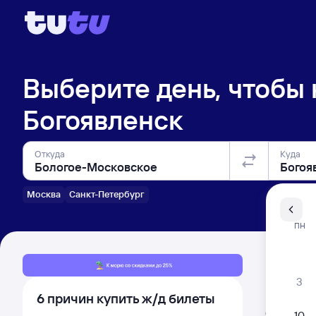
Выберите день, чтобы
Богоявленск
Откуда
Куда
Москва
Санкт-Петербург
Санкт-Пе
ПН
Распи
3
6 причин купить ж/д билеты
Расписа
Открыта про
10