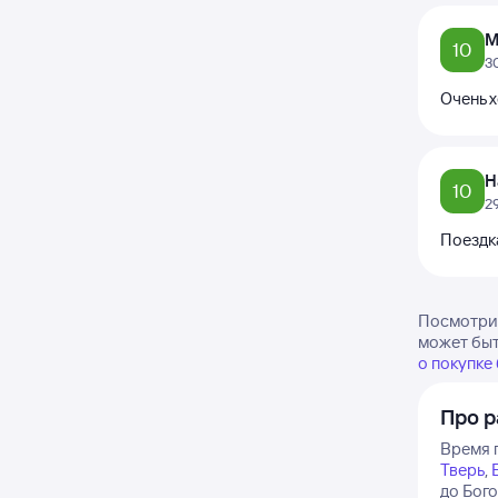
М
10
3
Очень 
Н
10
2
Поездк
Посмотрит
может быт
о покупке
Про р
Время 
Тверь
,
до Бог