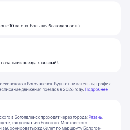
н с 10 вагона. Большая благодарность)
 начальник поезда классный!.
сковского в Богоявленск. Будьте внимательны, график
асписание движения поездов в 2026 году.
Подробнее
кого в Богоявленск проходят через города:
Рязань
,
щете, как доехать из Бологого-Московского
и забронировать ржд билет по маршруту Бологое-