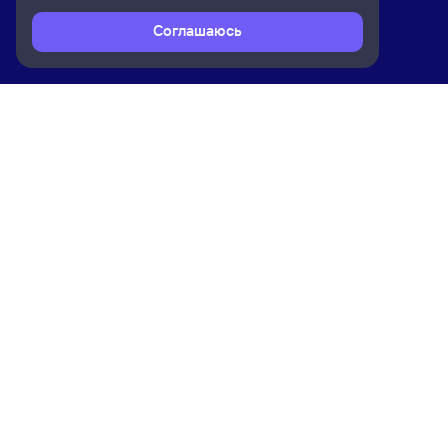
Соглашаюсь
Расписание поездов
Ж/д билеты Бологое-Московское →
Ком
Приложение Туту
О на
Вака
Конт
Прав