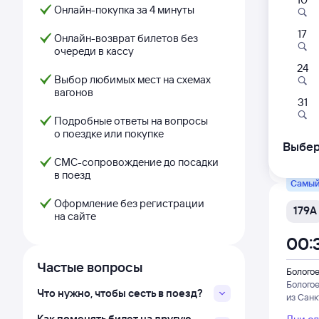
Фирм
Онлайн-покупка за 4 минуты
17
035
Онлайн-возврат билетов без
очереди в кассу
00:
24
Выбор любимых мест на схемах
вагонов
Болого
31
Болого
Подробные ответы на вопросы
из Санк
о поездке или покупке
Выбер
Дни с
СМС-сопровождение до посадки
в поезд
Самый
Оформление без регистрации
179А
на сайте
00:
Частые вопросы
Болого
Болого
Что нужно, чтобы сесть в поезд?
из Санк
Как поменять билет на другую