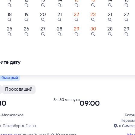
енный
18
19
20
21
22
23
21
22
А
Северная Пальмира (двухэтажный)
Проходящий
8 ч 34 м в пути
19
08:53
25
26
27
28
29
30
28
29
е-Московское
Богоя
е
Первом
т-Петербурга-Главн.
в
ите дату
ледования
ближайшие: 8, 9, 10 августа
Ма
 быстрый
Проходящий
8 ч 30 м в пути
30
09:00
е-Московское
Богоя
е
Первом
т-Петербурга-Главн.
в Симфе