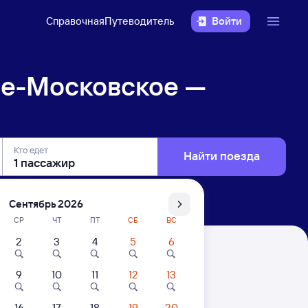
Справочная
Путеводитель
Войти
ое-Московское —
Кто едет
Найти поезда
Сентябрь 2026
СР
ЧТ
ПТ
СБ
ВС
2
3
4
5
6
Богоявленск
9
10
11
12
13
. Цены за 1 пассажира
16
17
18
19
20