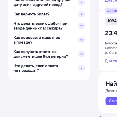
Дни с
дату или на другой поезд?
Фирм
Как вернуть билет?
109А
Что делать, если ошибся при
вводе данных пассажира?
23:
Как перевезти животное
в поезде?
Болого
Болого
Как получить отчетные
из Санк
документы для бухгалтерии?
Дни с
Что делать, если оплата
не проходит?
Най
Даже 
Иск