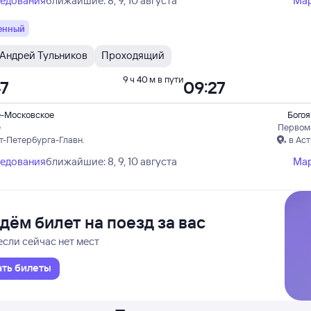
ледования
ближайшие: 8, 9, 10 августа
Ма
енный
Андрей Тульников
Проходящий
9 ч 40 м в пути
47
09:27
е-Московское
Богоя
е
Первом
т-Петербурга-Главн.
в Ас
ледования
ближайшие: 8, 9, 10 августа
Ма
дём билет на поезд за вас
если сейчас нет мест
ать билеты