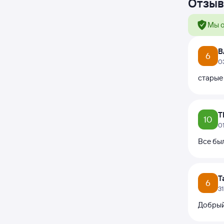
Отзыв
Мы о
В
6
0
старые
Т
10
0
Все бы
Т
6
3
Добрый 