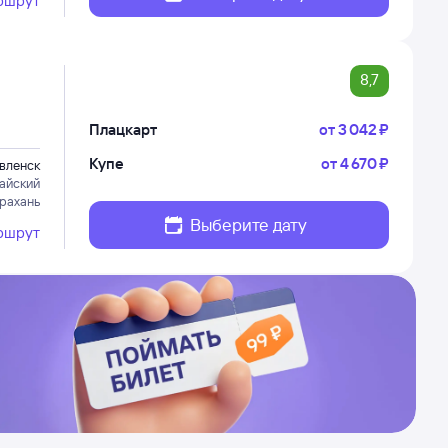
ршрут
8,7
Плацкарт
от
3 ⁠042 ⁠₽
Купе
от
4 ⁠670 ⁠₽
вленск
айский
трахань
Выберите дату
ршрут