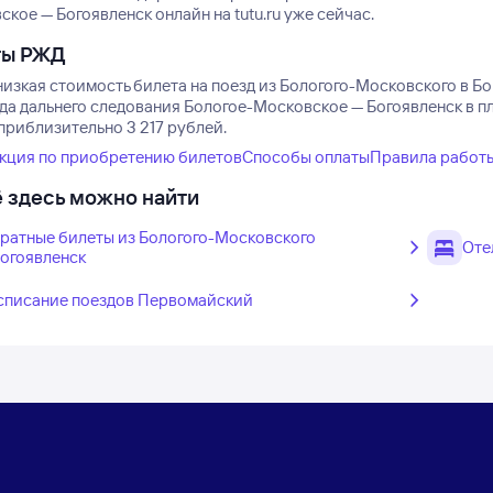
кое — Богоявленск онлайн на tutu.ru уже сейчас.
ты РЖД
изкая стоимость билета на поезд из Бологого-Московского в Бо
зда дальнего следования Бологое-Московское — Богоявленск в п
приблизительно 3 217 рублей.
кция по приобретению билетов
Способы оплаты
Правила работ
 здесь можно найти
ратные билеты из Бологого-Московского
Оте
Богоявленск
списание поездов Первомайский