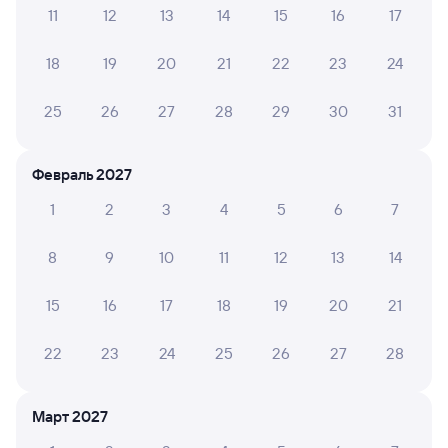
11
12
13
14
15
16
17
Инструкция по приобретению билетов
Способы оплаты
Правила работы сервиса
18
19
20
21
22
23
24
А ещё здесь можно найти
25
26
27
28
29
30
31
Обратные билеты из Богоявленска в Верхний
Баскунчак
Февраль 2027
Отели
1
2
3
4
5
6
7
Расписание поездов Верхний Баскунчак
8
9
10
11
12
13
14
Вокзал Богоявленск
15
16
17
18
19
20
21
22
23
24
25
26
27
28
Март 2027