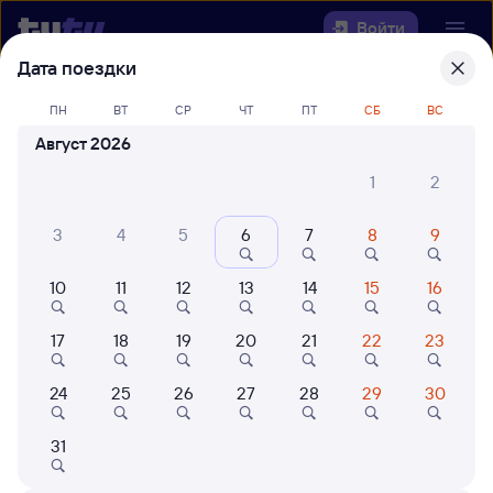
Войти
Дата поездки
Выберите день, чтобы найти
ж/д
ПН
ВТ
СР
ЧТ
ПТ
СБ
ВС
билеты Богоявленск — Верхний
Август 2026
Баскунчак
1
2
22 года работаем для вас
42 млн путешествуют с на
3
4
5
6
7
8
9
Откуда
10
11
12
13
14
15
16
Куда
17
18
19
20
21
22
23
Когда
24
25
26
27
28
29
30
Кто едет
31
Найти поезда