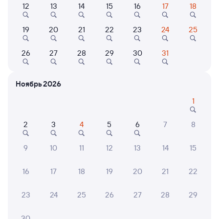
12
13
14
15
16
17
18
Найдём билет на поезд за вас
19
20
21
22
23
24
25
Даже если сейчас нет мест
26
27
28
29
30
31
Искать билеты
Ноябрь 2026
Отели в Тихорецке
Все
1
Путешественникам нравятся эти варианты
2
3
4
5
6
7
8
9
10
11
12
13
14
15
7,3
8,2
9,2
16
17
18
19
20
21
22
Отель
Гостевой дом
Отель
Гостиница Тихорецк
Гостевой дом на
Отель
23
24
25
26
27
28
29
Фиалковой
Комп
Петр
2 ⁠666 ⁠₽
2 ⁠592 ⁠₽
2 ⁠628
30