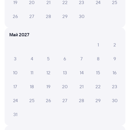
Выбор любимых мест на схемах вагонов
19
20
21
22
23
24
25
Подробные ответы на вопросы о поездке или
26
27
28
29
30
покупке
СМС-сопровождение до посадки в поезд
Май 2027
Оформление без регистрации на сайте
1
2
3
4
5
6
7
8
9
Частые вопросы
10
11
12
13
14
15
16
Что нужно, чтобы сесть в поезд?
Как поменять билет на другую дату или
17
18
19
20
21
22
23
на другой поезд?
Как вернуть билет?
24
25
26
27
28
29
30
Что делать, если ошибся при вводе данных
31
пассажира?
Как перевезти животное в поезде?