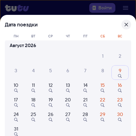
Войти
Дата поездки
Выберите день, чтобы найти
ж/д
билеты Богоявленск — Тихорецкая
ПН
ВТ
СР
ЧТ
ПТ
СБ
ВС
Август 2026
Откуда
1
2
Куда
3
4
5
6
7
8
9
Когда
10
11
12
13
14
15
16
Кто едет
17
18
19
20
21
22
23
24
25
26
27
28
29
30
Найти поезда
31