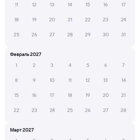
Инструкция по приобретению билетов
11
12
13
14
15
16
17
Способы оплаты
Правила работы сервиса
18
19
20
21
22
23
24
А ещё здесь можно найти
Обратные билеты из Богоявленска
25
26
27
28
29
30
31
в Милославское
Отели
Февраль 2027
Билеты на поезд в Милославское
1
2
3
4
5
6
7
Вокзал Богоявленск
8
9
10
11
12
13
14
15
16
17
18
19
20
21
22
23
24
25
26
27
28
Март 2027