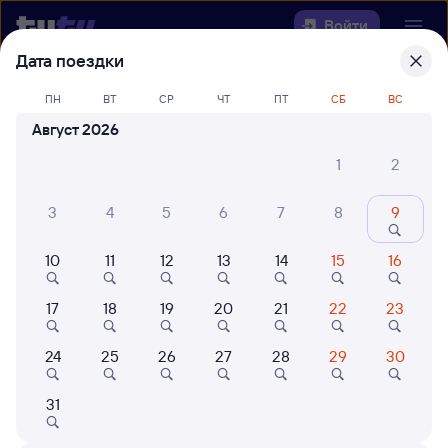
Войти
Дата поездки
Выберите день, чтобы найти
ж/д
ПН
ВТ
СР
ЧТ
ПТ
СБ
ВС
билеты Богоявленск —
Август 2026
Милославское
1
2
Откуда
3
4
5
6
7
8
9
Куда
10
11
12
13
14
15
16
Когда
17
18
19
20
21
22
23
Кто едет
24
25
26
27
28
29
30
Найти поезда
31