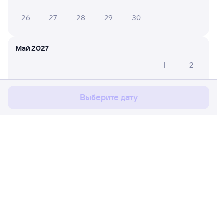
26
27
28
29
30
Май 2027
Мы используем cookies для более удобной работы
1
2
с сайтом.
Подробнее
3
4
5
6
7
8
9
Соглашаюсь
Выберите дату
10
11
12
13
14
15
16
17
18
19
20
21
22
23
24
25
26
27
28
29
30
Расписание поездов
Ж/д билеты Богоявленск → Милослав
31
Путешественникам
Июнь 2027