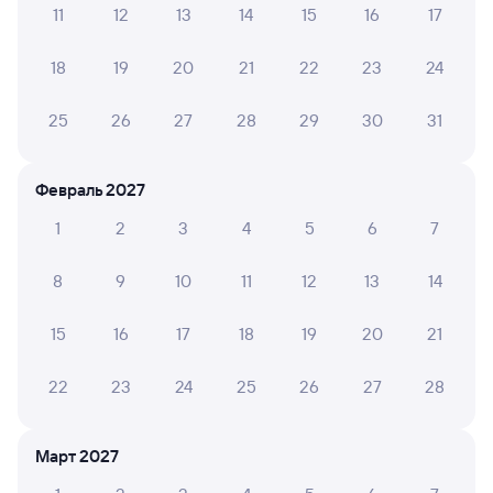
11
12
13
14
15
16
17
А ещё здесь можно найти
18
19
20
21
22
23
24
Обратные билеты из Бобыльской в Залари
Отели
25
26
27
28
29
30
31
Билеты на поезд Залари
Февраль 2027
1
2
3
4
5
6
7
8
9
10
11
12
13
14
15
16
17
18
19
20
21
22
23
24
25
26
27
28
Март 2027