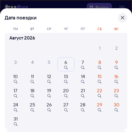
Войти
Дата поездки
Выберите день, чтобы найти
ж/д
ПН
ВТ
СР
ЧТ
ПТ
СБ
ВС
билеты Бобыльская — Залари
Август 2026
22 года работаем для вас
42 млн путешествуют с на
1
2
Откуда
3
4
5
6
7
8
9
Куда
10
11
12
13
14
15
16
Когда
17
18
19
20
21
22
23
Кто едет
24
25
26
27
28
29
30
31
Найти поезда