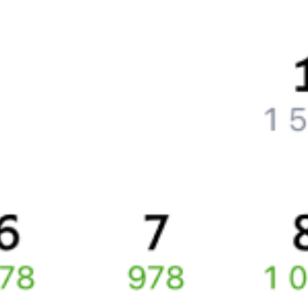
Как поменять билет на другую дату или на другой поезд?
Как вернуть билет?
Что делать, если ошибся при вводе данных пассажира?
Как перевезти животное в поезде?
Как получить отчетные документы для бухгалтерии?
Что делать, если оплата не проходит?
Билеты РЖД
Вы можете заказать электронный жд билет и
железнодорожный билет на бланке РЖД.
Если вас интересует цена билета на поезд от
Бобруйска
до
Пскова
, то укажите дату поездки. При этом вы увидите
стоимость билетов во всех доступных вагонах (плацкарт, купе
и др.) и сможете купить жд билеты
Бобруйск
–
Псков
онлайн.
Инструкция по приобретению билетов
Способы оплаты
Правила работы сервиса