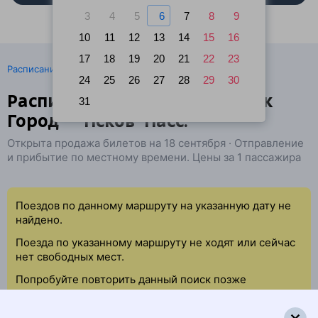
3
4
5
6
7
8
9
10
11
12
13
14
15
16
17
18
19
20
21
22
23
·
Расписание поездов
Ж/д билеты Бобруйск → Псков
24
25
26
27
28
29
30
Расписание поездов Бобруйск
31
Город — Псков-Пасс.
Открыта продажа билетов на 18 сентября · Отправление
и прибытие по местному времени. Цены за 1 пассажира
Поездов по данному маршруту на указанную дату не
найдено.
Поезда по указанному маршруту не ходят или сейчас
нет свободных мест.
Попробуйте повторить данный поиск позже