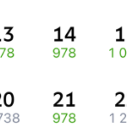
Какие документы нужны для поездок в СНГ
Про расписание Бобруйск Город — Псков-Пасс.
По данному маршруту курсирует 0 поездов.
Ищете как добраться из
Бобруйска
до
Пскова
или как доехать на
поезде?
Попробуйте заказать и купить железнодорожный билет по
маршруту
Бобруйск
–
Псков
через интернет уже сейчас.
Путешественникам
Справочная
Путеводитель по странам
Бонусная программа
Подарочные сертификаты
Компания