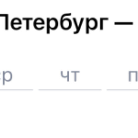
Отели в Пскове
Поддержка 24/7 на Туту
6 причин купить ж/д билеты именно здесь
Онлайн-покупка за 4 минуты
Онлайн-возврат билетов без очереди в кассу
Выбор любимых мест на схемах вагонов
Подробные ответы на вопросы о поездке или покупке
СМС-сопровождение до посадки в поезд
Оформление без регистрации на сайте
Частые вопросы
Что нужно, чтобы сесть в поезд?