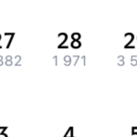
История Туту.ру
Вакансии
Обратная связь
Контактная информация
Партнерам
Реклама на Туту.ру
Партнерская программа
Загрузите в
App Store
Загрузите в
Google Play
Загрузите в
AppGallery