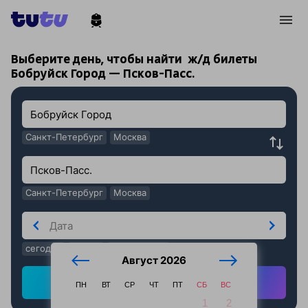
!
!
Выберите день, чтобы найти
ж/д билеты
Бобруйск Город — Псков-Пасс.
Санкт-Петербург
Москва
Санкт-Петербург
Москва
сегодня
завтра
послезавтра
Август 2026
Найти ж/д билеты
ПН
ВТ
СР
ЧТ
ПТ
СБ
ВС
1
2