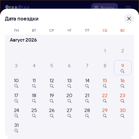
Войти
Дата поездки
Выберите день, чтобы найти
ж/д
ПН
ВТ
СР
ЧТ
ПТ
СБ
ВС
билеты Биракан — Куйтун
Август 2026
Откуда
1
2
Куда
3
4
5
6
7
8
9
10
11
12
13
14
15
16
Когда
17
18
19
20
21
22
23
Кто едет
24
25
26
27
28
29
30
Найти поезда
31