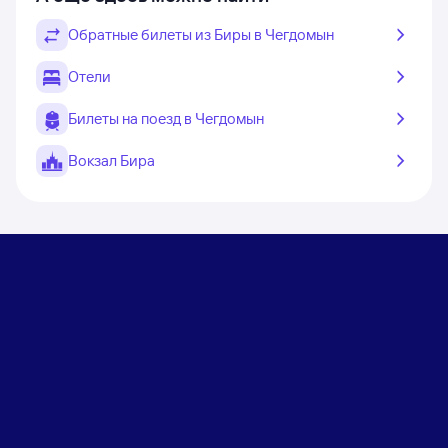
Обратные билеты из Биры в Чегдомын
Отели
Билеты на поезд в Чегдомын
Вокзал Бира