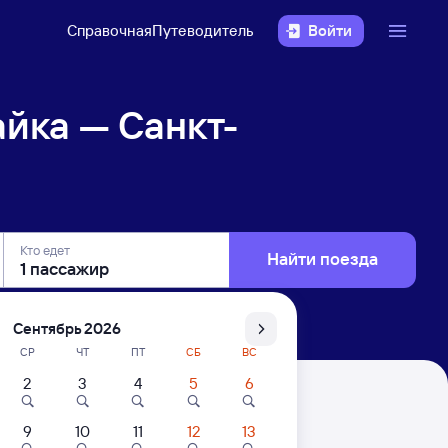
Справочная
Путеводитель
Войти
йка — Санкт-
Кто едет
Найти поезда
Сентябрь 2026
СР
ЧТ
ПТ
СБ
ВС
2
3
4
5
6
ербург
9
10
11
12
13