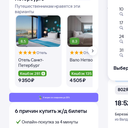
Расписа
Путешественникам нравятся эти
Открыта про
10
варианты
Самый
17
842У
18:5
24
8,5
8,3
8,
Береза
31
Отель
Отель
Оте
из Ста
Отель Санкт-
Вало Нетворк
Но
Петербург
Ба
Дни с
Выбер
Кешбэк 281
Кешбэк 135
Ке
Самый
9 ⁠350 ⁠₽
4 ⁠505 ⁠₽
3 ⁠
802
18:5
6 причин купить ж/д билеты
Береза
из Валд
Онлайн-покупка за 4 минуты