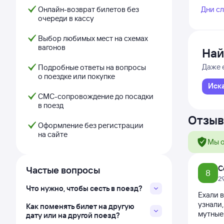
Онлайн-возврат билетов без
Дни с
очереди в кассу
Выбор любимых мест на схемах
вагонов
Най
Даже 
Подробные ответы на вопросы
о поездке или покупке
Иск
СМС-сопровождение до посадки
в поезд
Отзыв
Оформление без регистрации
на сайте
Мы о
С
Частые вопросы
8
2
Что нужно, чтобы сесть в поезд?
Ехали в
узнали,
Как поменять билет на другую
мутные.
дату или на другой поезд?