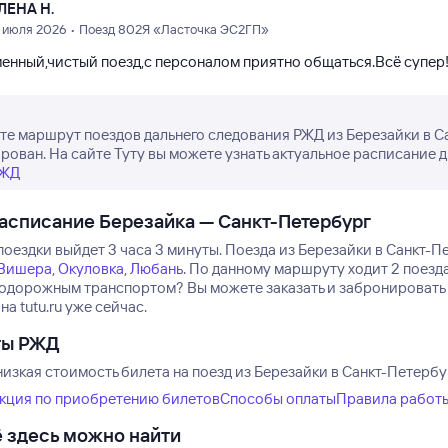
ЛЕНА Н.
3 июля 2026 • Поезд 802Я «Ласточка ЭС2ГП»
енный,чистый поезд,с персоналом приятно общаться.Всё супер
е маршрут поездов дальнего следования РЖД из Березайки в Са
рован. На сайте Туту вы можете узнать актуальное расписание д
РЖД
асписание Березайка — Санкт-Петербург
оездки выйдет 3 часа 3 минуты.
Поезда из Березайки в Санкт-Пе
Вишера
,
Окуловка
,
Любань
.
По данному маршруту ходит 2 поезда
одорожным транспортом? Вы можете заказать и забронировать 
на tutu.ru уже сейчас.
ты РЖД
изкая стоимость билета на поезд из Березайки в Санкт-Петербур
кция по приобретению билетов
Способы оплаты
Правила работ
 здесь можно найти