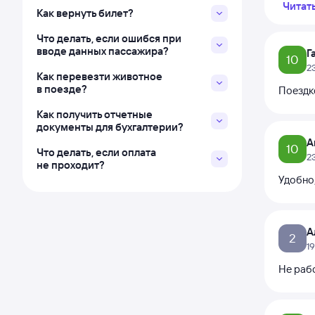
Читат
Как вернуть билет?
Что делать, если ошибся при
вводе данных пассажира?
Г
10
2
Как перевезти животное
в поезде?
Поездк
Как получить отчетные
документы для бухгалтерии?
А
10
Что делать, если оплата
2
не проходит?
Удобно
А
2
1
Не раб