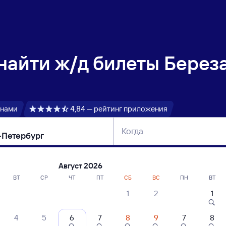
 найти
ж/д билеты Береза
 нами
4,84 — рейтинг приложения
Когда
тербург
Москва
Сегодня
Завтра
Август 2026
ВТ
СР
ЧТ
ПТ
СБ
ВС
ПН
ВТ
1
2
1
сание поездов Березайка — Санкт-Пет
4
5
6
7
8
9
7
8