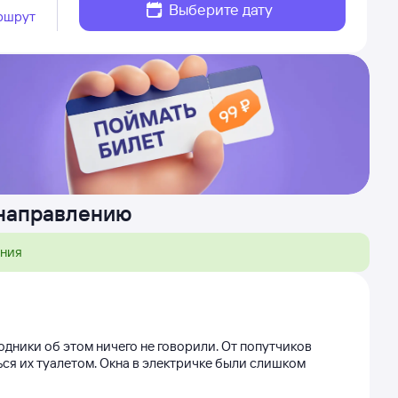
Выберите дату
ршрут
 направлению
ения
оводники об этом ничего не говорили. От попутчиков
ься их туалетом. Окна в электричке были слишком