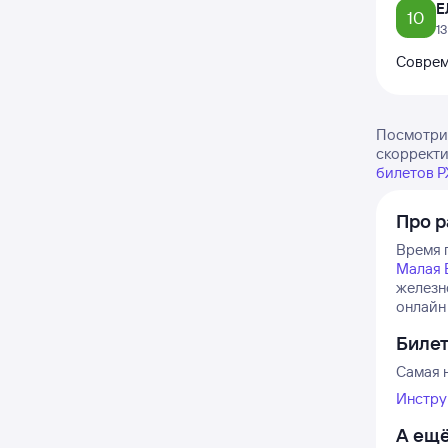
Е
10
1
Соврем
Посмотрит
скорректи
билетов 
Про р
Время п
Малая 
железн
онлайн 
Биле
Самая н
Инстру
А ещё