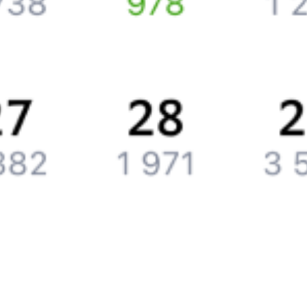
Компания
История Туту.ру
Вакансии
Обратная связь
Контактная информация
Партнерам
Реклама на Туту.ру
Партнерская программа
Загрузите в
App Store
Загрузите в
Google Play