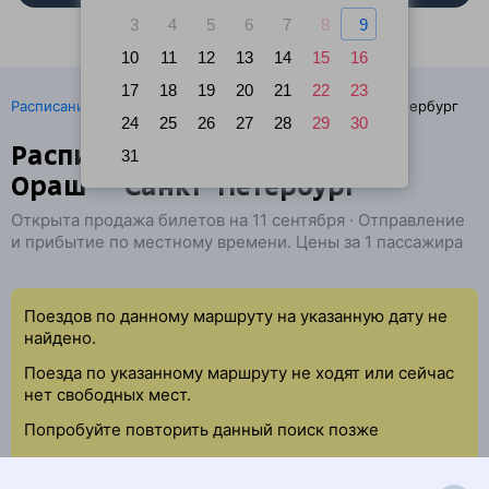
3
4
5
6
7
8
9
10
11
12
13
14
15
16
17
18
19
20
21
22
23
·
Расписание поездов
Ж/д билеты Бельцы → Санкт-Петербург
24
25
26
27
28
29
30
Расписание поездов Бэлць-
31
Ораш — Санкт-Петербург
Открыта продажа билетов на 11 сентября · Отправление
и прибытие по местному времени. Цены за 1 пассажира
Поездов по данному маршруту на указанную дату не
найдено.
Поезда по указанному маршруту не ходят или сейчас
нет свободных мест.
Попробуйте повторить данный поиск позже