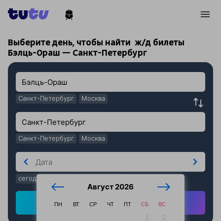
!
!
Выберите день, чтобы найти
ж/д билеты
Бэлць-Ораш — Санкт-Петербург
Санкт-Петербург
Москва
Санкт-Петербург
Москва
сегодня
завтра
послезавтра
Август 2026
Найти ж/д билеты
ПН
ВТ
СР
ЧТ
ПТ
СБ
ВС
1
2