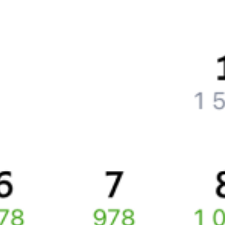
Что нужно, чтобы сесть в поезд?
Как поменять билет на другую дату или на другой поезд?
Как вернуть билет?
Что делать, если ошибся при вводе данных пассажира?
Как перевезти животное в поезде?
Как получить отчетные документы для бухгалтерии?
Что делать, если оплата не проходит?
Билеты РЖД
Вы можете заказать электронный жд билет и
железнодорожный билет на бланке РЖД.
Если вас интересует цена билета на поезд от
Бельц
до
Санкт-
Петербурга
, то укажите дату поездки. При этом вы увидите
стоимость билетов во всех доступных вагонах (плацкарт, купе
и др.) и сможете купить жд билеты
Бельцы
–
Санкт-Петербург
онлайн.
Инструкция по приобретению билетов