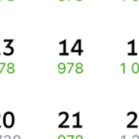
Способы оплаты
Правила работы сервиса
Какие документы нужны для поездок в СНГ
Про расписание Бэлць-Ораш — Санкт-Петербург
По выбранному направлению курсирует 0 поездов.
Ищете как добраться из
Бельц
до
Санкт-Петербурга
или как
доехать на поезде?
Спешите заказать и купить железнодорожный билет
Бельцы
–
Санкт-Петербург
через интернет прямо сейчас.
Путешественникам
Справочная
Путеводитель по странам
Бонусная программа
Подарочные сертификаты