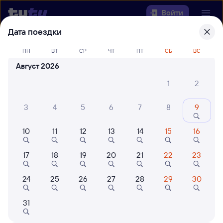
Войти
Дата поездки
Выберите день, чтобы найти
ж/д
ПН
ВТ
СР
ЧТ
ПТ
СБ
ВС
билеты Белово — Уссурийск
Август 2026
Откуда
1
2
Куда
3
4
5
6
7
8
9
10
11
12
13
14
15
16
Когда
17
18
19
20
21
22
23
Кто едет
24
25
26
27
28
29
30
Найти поезда
31