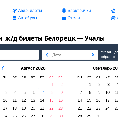
Авиабилеты
Электрички
Автобусы
Отели
и
ж/д билеты Белорецк — Учалы
Указать д
обратно
тербург
сегодня
завтра
Август 2026
Сентябрь 20
послезавтра
ПН
ВТ
СР
ЧТ
ПТ
СБ
ВС
ПН
ВТ
СР
ЧТ
П
1
2
1
2
3
3
4
5
6
7
8
9
7
8
9
10
1
лы
10
11
12
13
14
15
16
14
15
16
17
1
ецк — Учалы
17
18
19
20
21
22
23
21
22
23
24
2
равление и прибытие по местному времени. Цены за 1 пасса
24
25
26
27
28
29
30
28
29
30