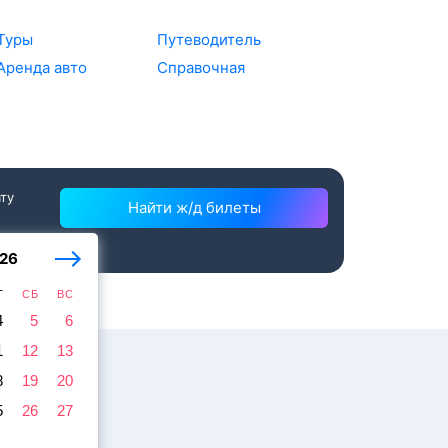
Туры
Путеводитель
Аренда авто
Справочная
ату
Найти ж/д билеты
26
Т
СБ
ВС
4
5
6
1
12
13
8
19
20
5
26
27
жира