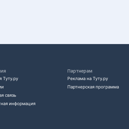
ния
Партнерам
 Туту.ру
Реклама на Туту.ру
ии
Партнерская программа
я связь
тная информация