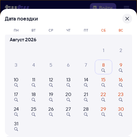
Войти
Дата поездки
Выберите день, чтобы найти
ж/д
ПН
ВТ
СР
ЧТ
ПТ
СБ
ВС
билеты Белорецк — Куберле
Август 2026
Откуда
1
2
Куда
3
4
5
6
7
8
9
10
11
12
13
14
15
16
Когда
17
18
19
20
21
22
23
Кто едет
24
25
26
27
28
29
30
Найти поезда
31