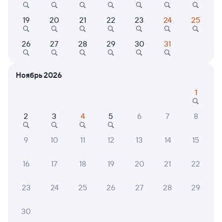
Выбор любимых мест на схемах вагонов
19
20
21
22
23
24
25
Подробные ответы на вопросы о поездке или
покупке
26
27
28
29
30
31
СМС-сопровождение до посадки в поезд
Ноябрь 2026
Оформление без регистрации на сайте
1
Частые вопросы
2
3
4
5
6
7
8
Что нужно, чтобы сесть в поезд?
9
10
11
12
13
14
15
Как поменять билет на другую дату или
на другой поезд?
16
17
18
19
20
21
22
Как вернуть билет?
23
24
25
26
27
28
29
Что делать, если ошибся при вводе данных
пассажира?
30
Как перевезти животное в поезде?