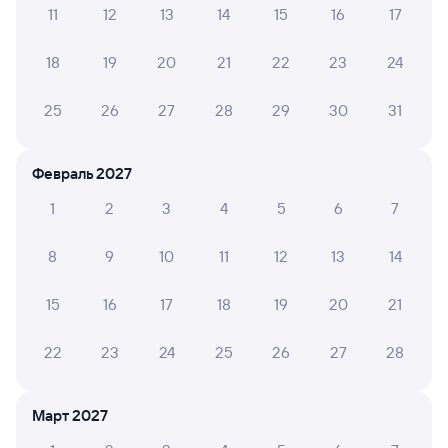
11
12
13
14
15
16
17
Обратные билеты из Белорецка в Куберле
18
19
20
21
22
23
24
Отели
25
26
27
28
29
30
31
Другие авиарейсы из Белорецка
Расписание поездов в Красноармейский
Февраль 2027
Вокзал Белорецк
1
2
3
4
5
6
7
8
9
10
11
12
13
14
15
16
17
18
19
20
21
22
23
24
25
26
27
28
Март 2027