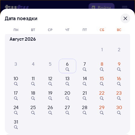
Войти
Дата поездки
Выберите день, чтобы найти
ж/д
ПН
ВТ
СР
ЧТ
ПТ
СБ
ВС
билеты Белорецк — Карталы-1
Август 2026
22 года работаем для вас
42 млн путешествуют с на
1
2
Откуда
3
4
5
6
7
8
9
Куда
10
11
12
13
14
15
16
Когда
17
18
19
20
21
22
23
Кто едет
24
25
26
27
28
29
30
31
Найти поезда