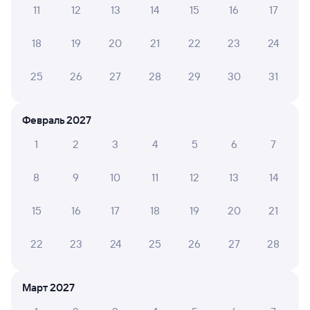
11
12
13
14
15
16
17
А ещё здесь можно найти
Обратные билеты из Белорецка в Карталы-1
18
19
20
21
22
23
24
Отели
25
26
27
28
29
30
31
Другие авиарейсы из Белорецка
Февраль 2027
Железнодорожные билеты до Карталы
1
2
3
4
5
6
7
Вокзал Белорецк
8
9
10
11
12
13
14
15
16
17
18
19
20
21
22
23
24
25
26
27
28
Март 2027