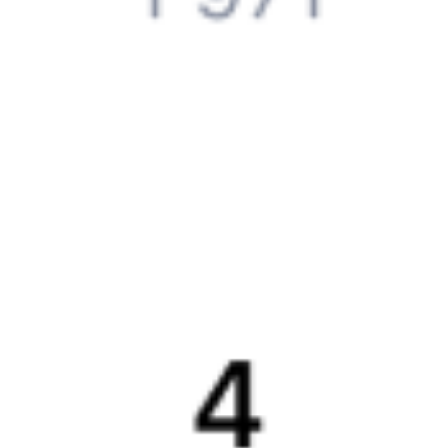
Компания
История Туту.ру
Вакансии
Обратная связь
Контактная информация
Партнерам
Реклама на Туту.ру
Партнерская программа
Загрузите в
App Store
Загрузите в
Google Play