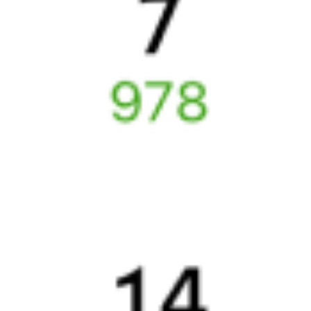
А ещё здесь можно найти
Обратные билеты из Белорецка в Балаково
Авиабилеты Белорецк — Балаково
Отели Балаково
ЖД билеты до
Балаково
Вокзал Белорецк
Отели в Балаково
Поддержка 24/7 на Туту
6 причин купить ж/д билеты именно здесь
Онлайн-покупка за 4 минуты
Онлайн-возврат билетов без очереди в кассу
Выбор любимых мест на схемах вагонов