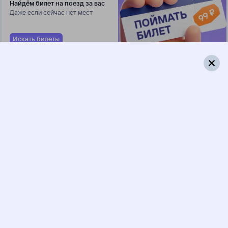
Найдём билет на поезд за вас
Даже если сейчас нет мест
Искать билеты
375*У
147Е
00:03
04:58
1 пересадка
Белорецк
Балаково
9 ч 2 м
1 д 5 ч 55 м в пути
Выбрать дату
376У + 147Е
6 970 ₽
поездки
от
375*Й
477У
00:03
20:25
1 пересадка
Белорецк
Балаково
1 ч 4 м
21 ч 22 м в пути