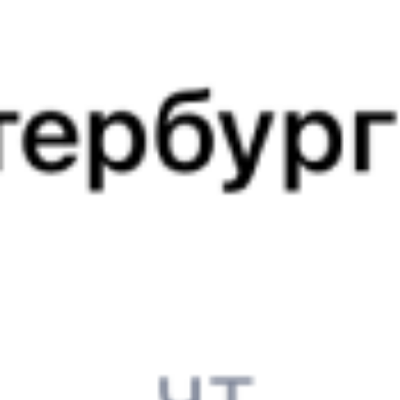
7 920 ₽
поездки
от
345Е
253*Э
09:39
00:41
1 пересадка
Белорецк
Балаково
11 ч 41 м
1 д 16 ч 2 м в пути
Выбрать дату
345Е + 254Э
7 150 ₽
поездки
от
345Е
577У
09:39
20:25
1 пересадка
Белорецк
Балаково
16 ч 27 м
1 д 11 ч 46 м в пути
Выбрать дату
345Е + 577У
5 900 ₽
поездки
от