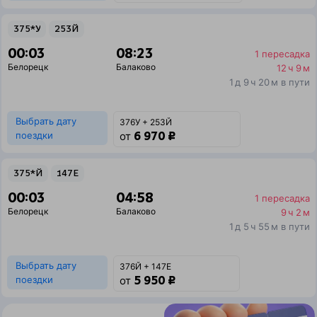
375*У
253Й
00:03
08:23
1 пересадка
Белорецк
Балаково
12 ч 9 м
1 д 9 ч 20 м в пути
Выбрать дату
376У + 253Й
6 970 ₽
поездки
от
375*Й
147Е
00:03
04:58
1 пересадка
Белорецк
Балаково
9 ч 2 м
1 д 5 ч 55 м в пути
Выбрать дату
376Й + 147Е
5 950 ₽
поездки
от