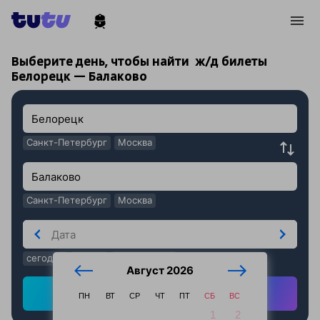
!
!
Выберите день, чтобы найти
ж/д билеты
Белорецк — Балаково
Санкт-Петербург
Москва
Санкт-Петербург
Москва
сегодня
завтра
послезавтра
Август 2026
Найти ж/д билеты
ПН
ВТ
СР
ЧТ
ПТ
СБ
ВС
1
2