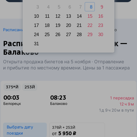
3
4
5
6
7
8
9
10
11
12
13
14
15
16
17
18
19
20
21
22
23
·
Расписание поездов
Ж/д билеты Белорецк → Балаково
24
25
26
27
28
29
30
Расписание поездов Белорецк —
31
Балаково
Открыта продажа билетов на 5 ноября · Отправление
и прибытие по местному времени. Цены за 1 пассажира
375*Й
253Й
00:03
08:23
1 пересадка
Белорецк
Балаково
12 ч 9 м
1 д 9 ч 20 м в пути
Выбрать дату
376Й + 253Й
5 950 ₽
поездки
от