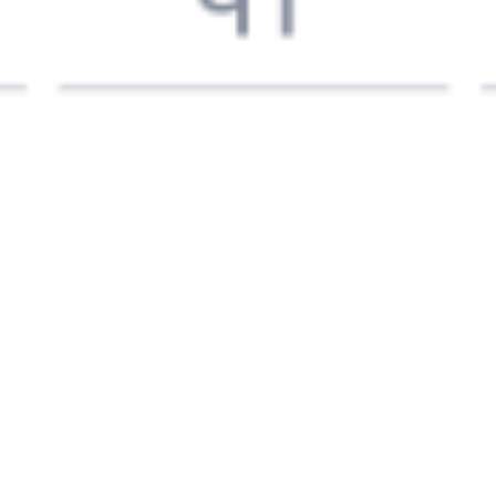
345Е
363У
09:39
19:26
1 пересадка
Белорецк
Балаково
15 ч 11 м
1 д 10 ч 47 м в пути
Выбрать дату
345Е + 363У
5 771 ₽
поездки
от
345Е
253Й
09:39
08:23
1 пересадка
Белорецк
Балаково
3 ч 53 м
23 ч 44 м в пути
Выбрать дату
345Е + 253Й
5 779 ₽
поездки
от
345Е
147Е