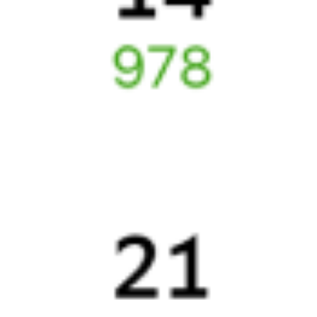
Подробные ответы на вопросы о поездке или покупке
СМС-сопровождение до посадки в поезд
Оформление без регистрации на сайте
Частые вопросы
Что нужно, чтобы сесть в поезд?
Как поменять билет на другую дату или на другой поезд?
Как вернуть билет?
Что делать, если ошибся при вводе данных пассажира?
Как перевезти животное в поезде?
Как получить отчетные документы для бухгалтерии?
Что делать, если оплата не проходит?