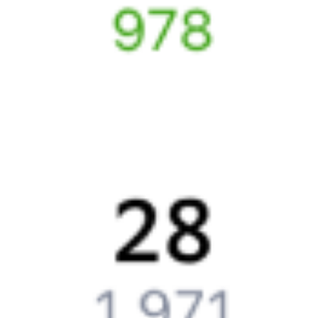
Билеты РЖД
Вы можете заказать электронный жд билет и
железнодорожный билет на бланке РЖД.
Если вас интересует цена билета на поезд от
Белорецка
до
Балаково
, то укажите дату поездки. При этом вы увидите
стоимость билетов во всех доступных вагонах (плацкарт, купе
и др.) и сможете купить жд билеты
Белорецк
–
Балаково
онлайн.
Инструкция по приобретению билетов
Способы оплаты
Правила работы сервиса
Путешественникам
Справочная
Путеводитель по странам
Бонусная программа
Подарочные сертификаты