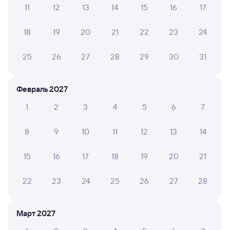
Инструкция по приобретению билетов
11
12
13
14
15
16
17
Способы оплаты
Правила работы сервиса
18
19
20
21
22
23
24
А ещё здесь можно найти
Обратные билеты из Белореченской
25
26
27
28
29
30
31
в Ашулук
Отели
Февраль 2027
Расписание поездов в Ашулук
1
2
3
4
5
6
7
Вокзал Белореченская
8
9
10
11
12
13
14
15
16
17
18
19
20
21
22
23
24
25
26
27
28
Март 2027