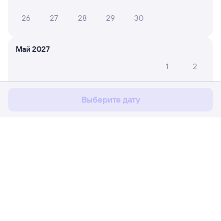
26
27
28
29
30
Май 2027
Мы используем cookies для более удобной работы
1
2
с сайтом.
Подробнее
3
4
5
6
7
8
9
Соглашаюсь
Выберите дату
10
11
12
13
14
15
16
17
18
19
20
21
22
23
24
25
26
27
28
29
30
Расписание поездов
Ж/д билеты Белореченская → Ашулук
31
Путешественникам
Июнь 2027