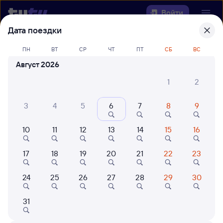
Войти
Дата поездки
Выберите день, чтобы найти
ж/д
ПН
ВТ
СР
ЧТ
ПТ
СБ
ВС
билеты Белореченская — Ашулук
Август 2026
22 года работаем для вас
42 млн путешествуют с на
1
2
Откуда
3
4
5
6
7
8
9
Куда
10
11
12
13
14
15
16
Когда
17
18
19
20
21
22
23
Кто едет
24
25
26
27
28
29
30
31
Найти поезда