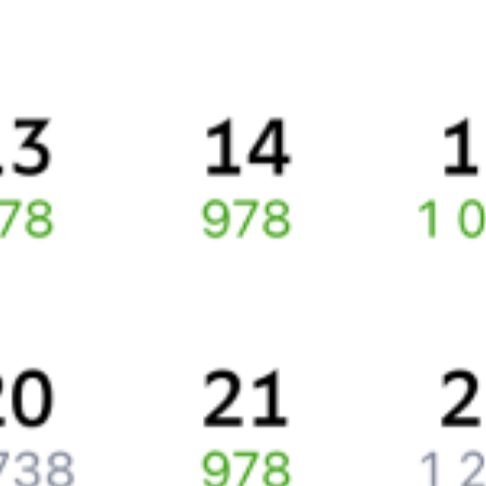
Правила работы сервиса
Про расписание Белгород-Сумской — Курск
По данному направлению курсирует 0 поездов.
Ищете как добраться из
Белгорода
до
Курска
или как доехать на
поезде?
Наш сервис позволяет заказать и купить железнодорожный
билет по маршруту
Белгород
–
Курск
через интернет прямо
сейчас.
Путешественникам
Справочная
Путеводитель по странам
Бонусная программа
Подарочные сертификаты