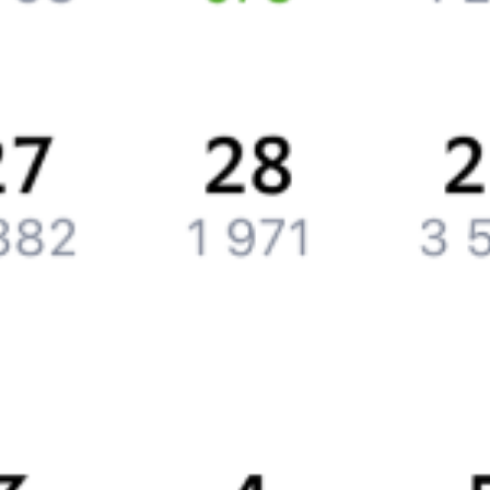
Компания
История Туту.ру
Вакансии
Обратная связь
Контактная информация
Партнерам
Реклама на Туту.ру
Партнерская программа
Загрузите в
App Store
Загрузите в
Google Play
Загрузите в
AppGallery