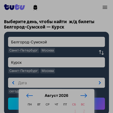
!
!
Выберите день, чтобы найти
ж/д билеты
Белгород-Сумской — Курск
Санкт-Петербург
Москва
Санкт-Петербург
Москва
сегодня
завтра
послезавтра
Август 2026
Найти ж/д билеты
ПН
ВТ
СР
ЧТ
ПТ
СБ
ВС
1
2