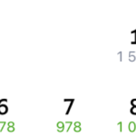
Что нужно, чтобы сесть в поезд?
Как поменять билет на другую дату или на другой поезд?
Как вернуть билет?
Что делать, если ошибся при вводе данных пассажира?
Как перевезти животное в поезде?
Как получить отчетные документы для бухгалтерии?
Что делать, если оплата не проходит?
Билеты РЖД
Вы можете заказать электронный жд билет и
железнодорожный билет на бланке РЖД.
Если вас интересует цена билета на поезд от
Белгорода
до
Курска
, то укажите дату поездки. При этом вы увидите
стоимость билетов во всех доступных вагонах (плацкарт, купе
и др.) и сможете купить жд билеты
Белгород
–
Курск
онлайн.
Инструкция по приобретению билетов
Способы оплаты