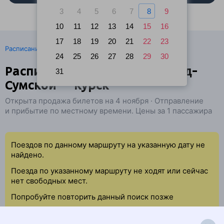
3
4
5
6
7
8
9
10
11
12
13
14
15
16
17
18
19
20
21
22
23
·
Расписание поездов
Ж/д билеты Белгород → Курск
24
25
26
27
28
29
30
Расписание поездов Белгород-
31
Сумской — Курск
Открыта продажа билетов на 4 ноября · Отправление
и прибытие по местному времени. Цены за 1 пассажира
Поездов по данному маршруту на указанную дату не
найдено.
Поезда по указанному маршруту не ходят или сейчас
нет свободных мест.
Попробуйте повторить данный поиск позже