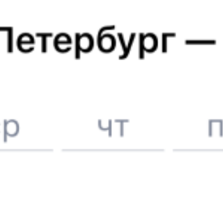
Железнодорожные билеты до
Курска
Отели в Курске
Поддержка 24/7 на Туту
6 причин купить ж/д билеты именно здесь
Онлайн-покупка за 4 минуты
Онлайн-возврат билетов без очереди в кассу
Выбор любимых мест на схемах вагонов
Подробные ответы на вопросы о поездке или покупке
СМС-сопровождение до посадки в поезд
Оформление без регистрации на сайте
Частые вопросы