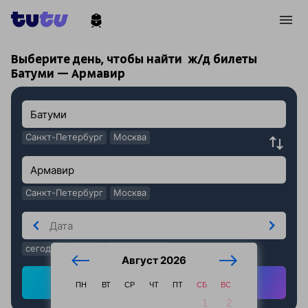
!
!
Выберите день, чтобы найти
ж/д билеты
Батуми — Армавир
Санкт-Петербург
Москва
Санкт-Петербург
Москва
сегодня
завтра
послезавтра
Август 2026
Найти ж/д билеты
ПН
ВТ
СР
ЧТ
ПТ
СБ
ВС
1
2