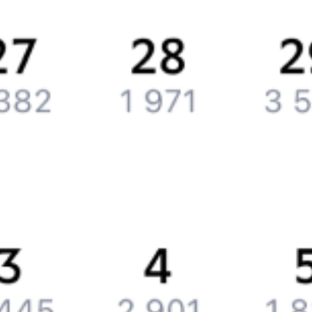
Обратная связь
Контактная информация
Партнерам
Реклама на Туту.ру
Партнерская программа
Загрузите в
App Store
Загрузите в
Google Play
Загрузите в
AppGallery
Загрузите в
RuStore