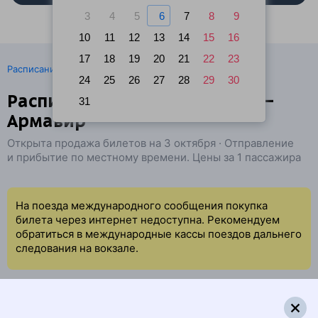
3
4
5
6
7
8
9
10
11
12
13
14
15
16
17
18
19
20
21
22
23
·
Расписание поездов
Ж/д билеты Батуми → Армавир
24
25
26
27
28
29
30
Расписание поездов Батуми —
31
Армавир
Открыта продажа билетов на 3 октября · Отправление
и прибытие по местному времени. Цены за 1 пассажира
На поезда международного сообщения покупка
билета через интернет недоступна. Рекомендуем
обратиться в международные кассы поездов дальнего
следования на вокзале.
Поездов по данному маршруту на указанную дату не