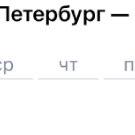
А ещё здесь можно найти
Другие авиарейсы из Батуми
Авиабилеты
Батуми
→
Армавир
Отели Армавира
Билеты на поезд в
Армавир
Отели в Армавире
Поддержка 24/7 на Туту
6 причин купить ж/д билеты именно здесь
Онлайн-покупка за 4 минуты
Онлайн-возврат билетов без очереди в кассу
Выбор любимых мест на схемах вагонов
Подробные ответы на вопросы о поездке или покупке
СМС-сопровождение до посадки в поезд