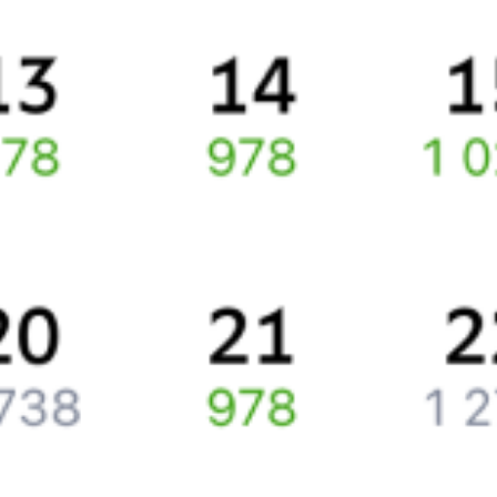
Способы оплаты
Правила работы сервиса
Про расписание Батуми — Армавир
По выбранному направлению курсирует 0 поездов.
Путешественникам
Справочная
Путеводитель по странам
Бонусная программа
Подарочные сертификаты
Компания
История Туту.ру
Вакансии