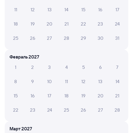
11
12
13
14
15
16
17
ИРИНА Г.
10
10 июля 2026 • Поезд 301Н
18
19
20
21
22
23
24
Вагон новый, удобные места, всё замечательно
25
26
27
28
29
30
31
АЛЕВТИНА Ш.
10
Февраль 2027
08 июля 2026 • Поезд 301Н
Нам понравилось. Были добрые, хорошие соседи,
1
2
3
4
5
6
7
вагоновожатый отвечал по доброму на все вопросы.
Чисто, разметки рядом, подушка удобная с матрасом,
8
9
10
11
12
13
14
чистое белье с полотенцем. Нас все устроило.
Благодарю!
15
16
17
18
19
20
21
22
23
24
25
26
27
28
АЛЁНА Р.
10
08 июля 2026 • Поезд 301Н
Комфортно , уютно
Март 2027