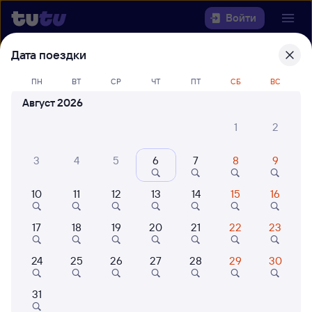
Войти
Дата поездки
Выберите день, чтобы найти
ж/д
билеты Барнаул — Алматы-2
ПН
ВТ
СР
ЧТ
ПТ
СБ
ВС
Август 2026
22 года работаем для вас
42 млн путешествуют с на
1
2
Откуда
3
4
5
6
7
8
9
Куда
10
11
12
13
14
15
16
Когда
17
18
19
20
21
22
23
Кто едет
24
25
26
27
28
29
30
Найти поезда
31