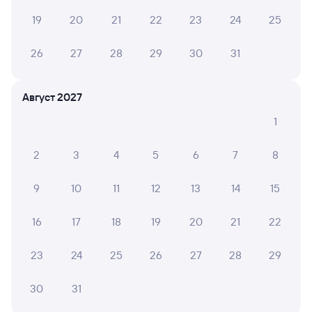
Обратные билеты из Барнаула в Алматы-2
19
20
21
22
23
24
25
Отели Алматы
26
27
28
29
30
31
Авиабилеты Барнаул — Алматы
Август 2027
Другие авиарейсы из Барнаула
1
ЖД билеты Алматы
2
3
4
5
6
7
8
Вокзал Барнаул
9
10
11
12
13
14
15
16
17
18
19
20
21
22
23
24
25
26
27
28
29
30
31