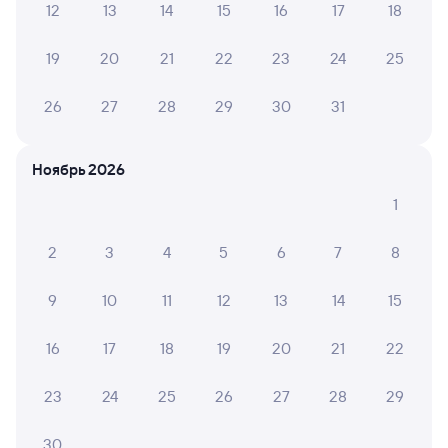
12
13
14
15
16
17
18
Найдём билет на поезд за вас
Даже если сейчас нет мест
19
20
21
22
23
24
25
26
27
28
29
30
31
Искать билеты
Отели в Алматы
Ноябрь 2026
Все
Путешественникам нравятся эти варианты
1
2
3
4
5
6
7
8
9
10
11
12
13
14
15
9,2
7,3
Отель
Отель
16
17
18
19
20
21
22
Отель Gagarin
Отель Riverside-
Отель 
Capsule
Express
23
24
25
26
27
28
29
1 ⁠855 ⁠₽
3 ⁠553 ⁠₽
2 ⁠865
30