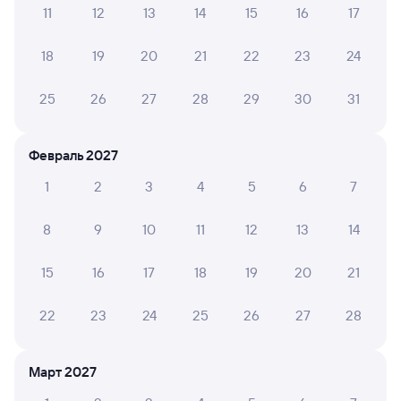
11
12
13
14
15
16
17
А ещё здесь можно найти
18
19
20
21
22
23
24
Обратные билеты из Балхаша-2 в Актогай
Отели
25
26
27
28
29
30
31
Другие авиарейсы из Балхаша
Февраль 2027
Расписание поездов в Актогая
1
2
3
4
5
6
7
8
9
10
11
12
13
14
15
16
17
18
19
20
21
22
23
24
25
26
27
28
Март 2027