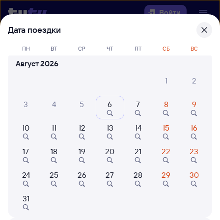
Войти
Дата поездки
Выберите день, чтобы найти
ж/д
ПН
ВТ
СР
ЧТ
ПТ
СБ
ВС
билеты Балхаш-2 — Актогай
Август 2026
22 года работаем для вас
42 млн путешествуют с на
1
2
Откуда
3
4
5
6
7
8
9
Куда
10
11
12
13
14
15
16
Когда
17
18
19
20
21
22
23
Кто едет
24
25
26
27
28
29
30
31
Найти поезда