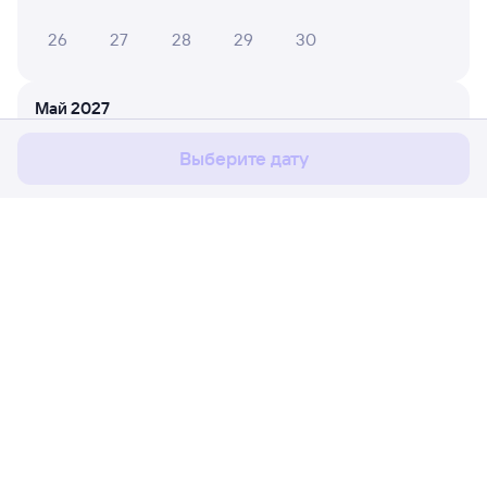
26
27
28
29
30
Мы используем cookies для более удобной работы
с сайтом.
Подробнее
Май 2027
Соглашаюсь
1
2
Выберите дату
3
4
5
6
7
8
9
10
11
12
13
14
15
16
17
18
19
20
21
22
23
Расписание поездов
Ж/д билеты Балхаш-2 → Актогай
24
25
26
27
28
29
30
Путешественникам
31
Партнёрам
Июнь 2027
Помощь