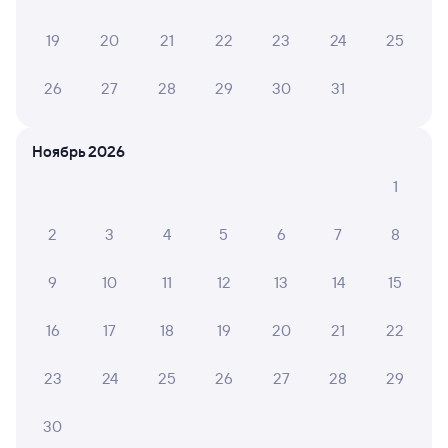
Онлайн-возврат билетов без очереди в кассу
19
20
21
22
23
24
25
Выбор любимых мест на схемах вагонов
Подробные ответы на вопросы о поездке или
26
27
28
29
30
31
покупке
СМС-сопровождение до посадки в поезд
Ноябрь 2026
Оформление без регистрации на сайте
1
2
3
4
5
6
7
8
Частые вопросы
9
10
11
12
13
14
15
Что нужно, чтобы сесть в поезд?
Как поменять билет на другую дату или
16
17
18
19
20
21
22
на другой поезд?
23
24
25
26
27
28
29
Как вернуть билет?
Что делать, если ошибся при вводе данных
30
пассажира?