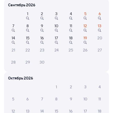
Сентябрь 2026
Расписание поездов Балхаш-2 — Актогай
1
2
3
4
5
6
7
8
9
10
11
12
13
14
15
16
17
18
19
20
21
22
23
24
25
26
27
Нет рейсов по этому маршруту
28
29
30
Измените место отправления или прибытия, либо
посмотрите другой транспорт
Октябрь 2026
1
2
3
4
6 причин купить ж/д билеты
5
6
7
8
9
10
11
Онлайн-покупка за 4 минуты
12
13
14
15
16
17
18