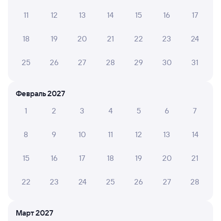
11
12
13
14
15
16
17
Евгений И.
2
22 июля 2026 • Поезд 085Щ
18
19
20
21
22
23
24
Поезд кишит тараканами
25
26
27
28
29
30
31
Елизавета С.
10
21 июля 2026 • Поезд 085Щ
Февраль 2027
В купе чисто, в туалете чисто, полка нижняя широкая,
1
2
3
4
5
6
7
удобно спать
8
9
10
11
12
13
14
Елена К.
10
15
16
17
18
19
20
21
01 июля 2026 • Поезд 085Щ
Отличный чистый вагон, хорошее милое отношение
22
23
24
25
26
27
28
Март 2027