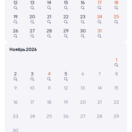
12
13
14
15
16
17
18
Найдём билет на поезд за вас
Даже если сейчас нет мест
19
20
21
22
23
24
25
Искать билеты
26
27
28
29
30
31
Отели в Клинцах
Все
Ноябрь 2026
Путешественникам нравятся эти варианты
1
2
3
4
5
6
7
8
9,0
9
10
11
12
13
14
15
Отель
Гостевой дом
Коттед
Гостиница Уют
Экохуторок
1-ком
16
17
18
19
20
21
22
Сергеевка
3 ⁠119 ⁠₽
11 ⁠901 ⁠₽
10 ⁠00
23
24
25
26
27
28
29
30