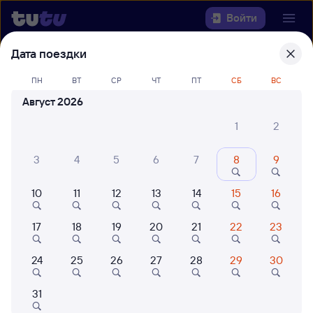
Войти
Дата поездки
Выберите день, чтобы найти
ж/д
ПН
ВТ
СР
ЧТ
ПТ
СБ
ВС
билеты Балабаново — Клинцы
Август 2026
Откуда
1
2
Куда
3
4
5
6
7
8
9
Когда
10
11
12
13
14
15
16
Кто едет
17
18
19
20
21
22
23
24
25
26
27
28
29
30
Найти поезда
31