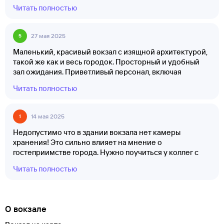
от выхода, есть лавочки. Электрички новенькие, тихие
Читать полностью
и быстрые, с кондиционером. Служба безопасности в
вагонах. Проезд до Севастополя 95₽, время в пути 1 час
12 минут. Поездка - настоящее путешествие! Железная
27 мая 2025
5
дорога проложена через красивые места, мосты и
тоннели, видно скальный монастырь. Рекомендую
Маленький, красивый вокзал с изящной архитектурой,
всем.
такой же как и весь городок. Просторный и удобный
зал ожидания. Приветливый персонал, включая
безопасников. На привокзальной площади есть
Читать полностью
магазины, рынок, чебуречная и автобусная остановка.
Недостаток - отсутствие камеры хранения.
14 мая 2025
1
Недопустимо что в здании вокзала нет камеры
хранения! Это сильно влияет на мнение о
гостеприимстве города. Нужно поучиться у коллег с
автовокзала!
Читать полностью
О вокзале