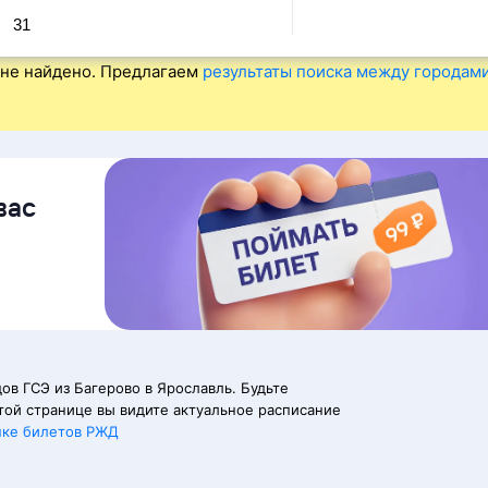
31
не найдено. Предлагаем
результаты поиска между городам
вас
ов ГСЭ из Багерово в Ярославль. Будьте
той странице вы видите актуальное расписание
пке билетов РЖД