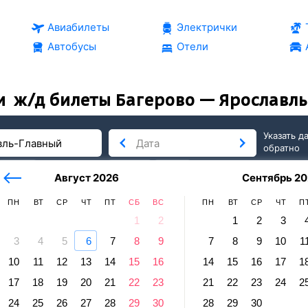
Авиабилеты
Электрички
Автобусы
Отели
и
ж/д билеты Багерово — Ярославл
Указать д
обратно
тербург
сегодня
завтра
Август 2026
Сентябрь 20
послезавтра
ПН
ВТ
СР
ЧТ
ПТ
СБ
ВС
ПН
ВТ
СР
ЧТ
П
1
2
1
2
3
3
4
5
6
7
8
9
7
8
9
10
1
славль
10
11
12
13
14
15
16
14
15
16
17
1
ово — Ярославль-Главный
17
18
19
20
21
22
23
21
22
23
24
2
равление и прибытие по местному времени. Цены за 1 пасса
24
25
26
27
28
29
30
28
29
30