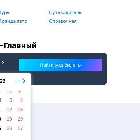
Туры
Путеводитель
Аренда авто
Справочная
ь-Главный
ату
Найти ж/д билеты
26
Т
СБ
ВС
4
5
6
1
12
13
8
19
20
5
26
27
жира