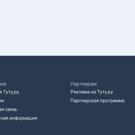
ния
Партнерам
 Туту.ру
Реклама на Туту.ру
ии
Партнерская программа
я связь
тная информация