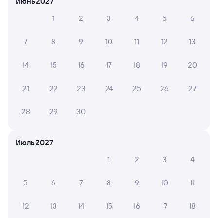
Июнь 2027
Способы оплаты
Правила работы сервиса
1
2
3
4
5
6
А ещё здесь можно найти
Обратные билеты из Атырау в Сексеул
7
8
9
10
11
12
13
Отели
14
15
16
17
18
19
20
Другие авиарейсы из Атырау
21
22
23
24
25
26
27
ЖД билеты до Саксаульского
28
29
30
Июль 2027
1
2
3
4
5
6
7
8
9
10
11
12
13
14
15
16
17
18