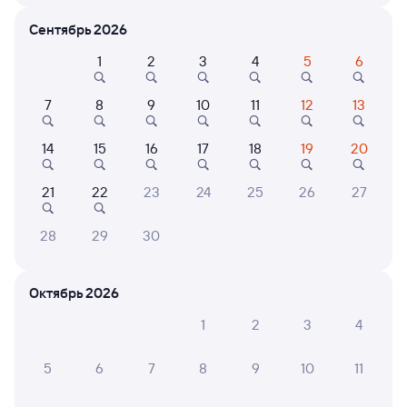
Расписание поездов Атырау — Сексеул
Сентябрь 2026
Расписание поездов Сексеул — Атырау
1
2
3
4
5
6
Открыта продажа билетов на 21 сентября. Отправление и прибытие
по местному времени. Цены за 1 пассажира
7
8
9
10
11
12
13
041Р
Проходящий
7,2
14
15
16
17
18
19
20
18 ч 48 м в пути
06:22
01:10
21
22
23
24
25
26
27
Атырау
Сексеул
Саксаульский
28
29
30
в Алматы-1
Дни следования
ближайшие: 8, 9, 10 августа
Маршрут
Октябрь 2026
Плацкарт
Купе
1
2
3
4
от
1 ⁠454 ⁠₽
от
2 ⁠184 ⁠₽
5
6
7
8
9
10
11
Выберите дату