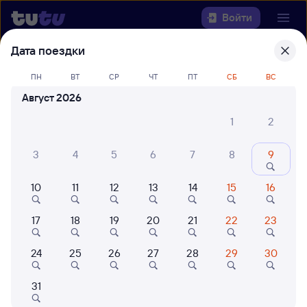
Войти
Дата поездки
Выберите день, чтобы найти
ж/д
ПН
ВТ
СР
ЧТ
ПТ
СБ
ВС
билеты Атырау — Сексеул
Август 2026
Откуда
1
2
Куда
3
4
5
6
7
8
9
Когда
10
11
12
13
14
15
16
Кто едет
17
18
19
20
21
22
23
24
25
26
27
28
29
30
Найти поезда
31