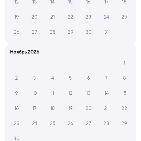
12
13
14
15
16
17
18
Найдём билет на поезд за вас
Даже если сейчас нет мест
19
20
21
22
23
24
25
Искать билеты
26
27
28
29
30
31
Отзывы пассажиров Туту о поездах
Ноябрь 2026
по этому направлению
1
Мы отображаем актуальные отзывы и не удаляем
отрицательные мнения
2
3
4
5
6
7
8
ЮЛИЯ П.
9
10
11
12
13
14
15
2
28 июля 2026 • Поезд 041Р
Состояние туалетов ужасное, никто не следит за
16
17
18
19
20
21
22
чистотой, вонь на весь вагон. Мусорки
переподненные, туалетной бумаги нет, иыла нет.
23
24
25
26
27
28
29
Кондиционеры не справляются, постоянно
отключаются на остановках. Поезд едет еле еле, каж...
30
Читать полностью