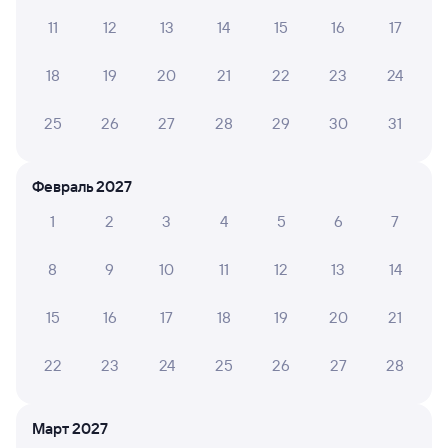
11
12
13
14
15
16
17
Aleksandr A.
6
18
19
20
21
22
23
24
18 ноября 2024 • Поезд 041Р
Очень маленькое купе
25
26
27
28
29
30
31
Февраль 2027
6 причин купить ж/д билеты
1
2
3
4
5
6
7
Онлайн-покупка за 4 минуты
8
9
10
11
12
13
14
Онлайн-возврат билетов без очереди в кассу
15
16
17
18
19
20
21
Выбор любимых мест на схемах вагонов
Подробные ответы на вопросы о поездке или
22
23
24
25
26
27
28
покупке
СМС-сопровождение до посадки в поезд
Март 2027