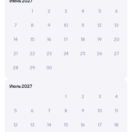
Июнь 2027
Обратные билеты из Атырау в Аксарайскую
1
2
3
4
5
6
Отели
7
8
9
10
11
12
13
Другие авиарейсы из Атырау
14
15
16
17
18
19
20
Купить билеты на поезд Аксарайский
21
22
23
24
25
26
27
28
29
30
Июль 2027
1
2
3
4
5
6
7
8
9
10
11
12
13
14
15
16
17
18