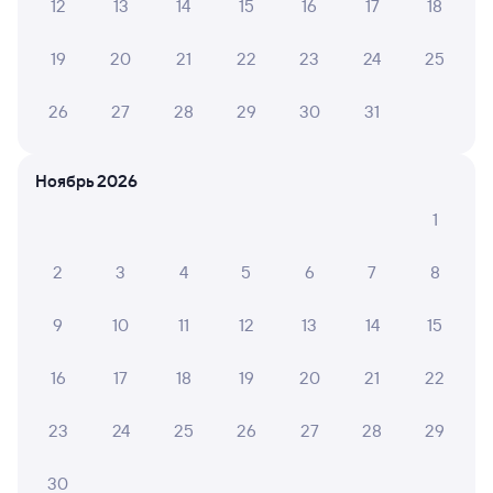
12
13
14
15
16
17
18
Найдём билет на поезд за вас
Даже если сейчас нет мест
19
20
21
22
23
24
25
Искать билеты
26
27
28
29
30
31
Отзывы пассажиров Туту о поездах
Ноябрь 2026
по этому направлению
1
Мы отображаем актуальные отзывы и не удаляем
отрицательные мнения
2
3
4
5
6
7
8
АРШАТ Ш.
9
10
11
12
13
14
15
2
03 августа 2026 • Поезд 325Ц
Ужасно хамское отношение персонала, превышение
16
17
18
19
20
21
22
полномочий, окна в вагоне не открываются, розеток
нет, туалет постоянно закрывают, свет то включают, то
23
24
25
26
27
28
29
выключают. Будем жаловаться.
30