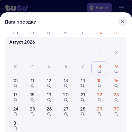
Войти
Дата поездки
Выберите день, чтобы найти
ж/д
ПН
ВТ
СР
ЧТ
ПТ
СБ
ВС
билеты Атырау — Аксарайская
Август 2026
Откуда
1
2
Куда
3
4
5
6
7
8
9
Когда
10
11
12
13
14
15
16
Кто едет
17
18
19
20
21
22
23
24
25
26
27
28
29
30
Найти поезда
31