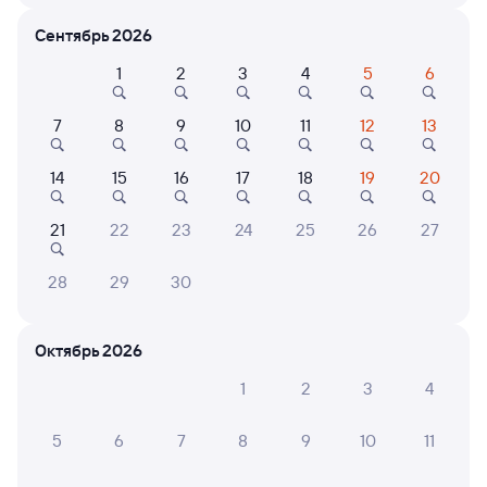
Расписание поездов Атырау — Аксарайская
Сентябрь 2026
Расписание поездов Аксарайская — Атырау
1
2
3
4
5
6
Открыта продажа билетов на 21 сентября. Отправление и прибытие
по местному времени. Цены за 1 пассажира
7
8
9
10
11
12
13
325Ц
Проходящий
8
14
15
16
17
18
19
20
16 ч 27 м в пути
15:59
07:26
21
22
23
24
25
26
27
Атырау
Аксарайская
Аксарайский
28
29
30
в Астрахань
Дни следования
ближайшие: 8, 10, 12 августа
Маршрут
Октябрь 2026
Плацкарт
Купе
1
2
3
4
от
3 ⁠365 ⁠₽
от
4 ⁠631 ⁠₽
5
6
7
8
9
10
11
Выберите дату