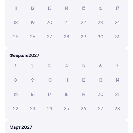
было,советую!
11
12
13
14
15
16
17
18
19
20
21
22
23
24
6 причин купить ж/д билеты
25
26
27
28
29
30
31
Онлайн-покупка за 4 минуты
Февраль 2027
Онлайн-возврат билетов без очереди в кассу
1
2
3
4
5
6
7
Выбор любимых мест на схемах вагонов
8
9
10
11
12
13
14
Подробные ответы на вопросы о поездке или
покупке
15
16
17
18
19
20
21
СМС-сопровождение до посадки в поезд
22
23
24
25
26
27
28
Оформление без регистрации на сайте
Март 2027
Частые вопросы