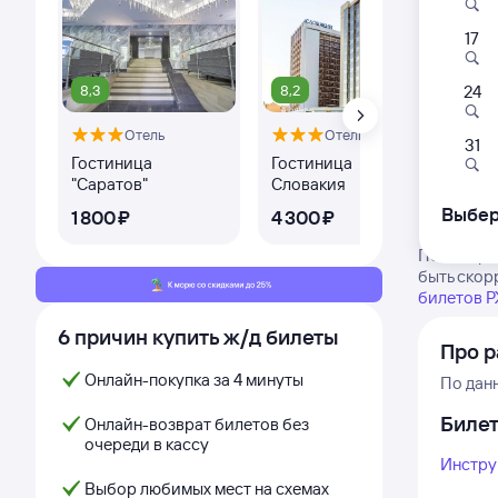
17
8,3
8,2
8,
24
Отель
Отель
Оте
31
Гостиница
Гостиница
ОТО
"Саратов"
Словакия
Выбер
1 ⁠800 ⁠₽
4 ⁠300 ⁠₽
3 ⁠1
Посмотрит
быть скор
билетов 
6 причин купить ж/д билеты
Про р
Онлайн-покупка за 4 минуты
По дан
Биле
Онлайн-возврат билетов без
очереди в кассу
Инстру
Выбор любимых мест на схемах