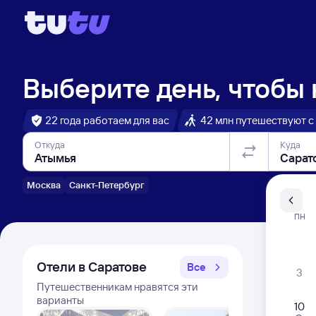
Выберите день, чтобы
22 года работаем для вас
42 млн путешествуют с
Откуда
Куда
Москва
Санкт-Петербург
Санкт-Пе
ПН
Распи
Отели в Саратове
Все
3
Путешественникам нравятся эти
варианты
10