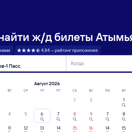
 найти
ж/д билеты Атымья
 нами
4,84 — рейтинг приложения
Когда
тербург
Москва
Сегодня
Завтра
Август 2026
ВТ
СР
ЧТ
ПТ
СБ
ВС
ПН
ВТ
1
2
1
сание поездов Атымья — Саратов-1 Пасс
4
5
6
7
8
9
7
8
11
12
13
14
15
16
14
15