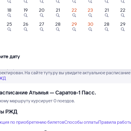
18
19
20
21
22
23
21
22
3
7,0
25
26
27
28
29
30
28
29
Нет рейсов по этому
ль
Отель
Отель
Измените место отправления или при
 Отель Саратов
Бестужев
Гостиница
другой транспо
Волжанка
ите дату
79 ⁠₽
960 ⁠₽
500 ⁠₽
е график движения поездов дальнего следования РЖД из Атымьи 
ректирован. На сайте туту.ру вы увидите актуальное расписание
РЖД
асписание Атымья — Саратов-1 Пасс.
ному маршруту курсирует 0 поездов.
ты РЖД
кция по приобретению билетов
Способы оплаты
Правила работ