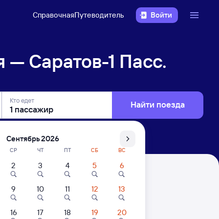
Справочная
Путеводитель
Войти
 — Саратов-1 Пасс.
Кто едет
Найти поезда
Сентябрь 2026
СР
ЧТ
ПТ
СБ
ВС
2
3
4
5
6
.
9
10
11
12
13
16
17
18
19
20