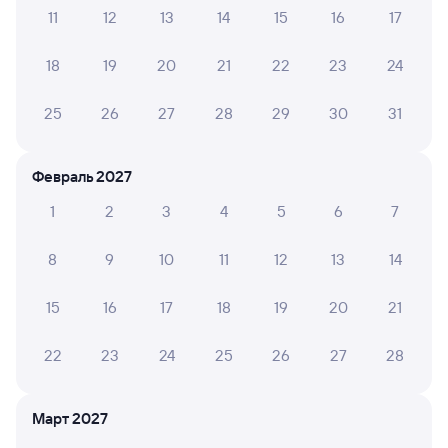
11
12
13
14
15
16
17
Узнайте график движения пассажирских поездов РЖД
18
19
20
21
22
23
24
из Аткарска в Вологду-1. Имейте в виду, возможны
изменения в расписании. На сайте tutu.ru вы видите
25
26
27
28
29
30
31
актуальное расписание движения поездов в 2026 году.
Подробнее о покупке билетов РЖД
Февраль 2027
Про расписание Аткарск — Вологда-1
1
2
3
4
5
6
7
Между городами ходит 0 поездов.
Билеты РЖД
8
9
10
11
12
13
14
Инструкция по приобретению билетов
15
16
17
18
19
20
21
Способы оплаты
Правила работы сервиса
А ещё здесь можно найти
22
23
24
25
26
27
28
Обратные билеты из Аткарска в Вологду-1
Март 2027
Отели Вологды