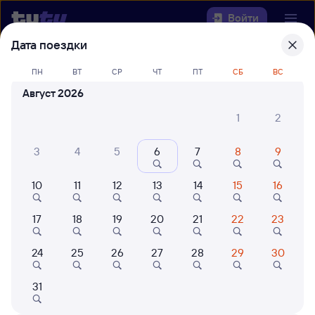
Войти
Дата поездки
Выберите день, чтобы найти
ж/д
ПН
ВТ
СР
ЧТ
ПТ
СБ
ВС
билеты Аткарск — Вологда-1
Август 2026
22 года работаем для вас
42 млн путешествуют с на
1
2
Откуда
3
4
5
6
7
8
9
Куда
10
11
12
13
14
15
16
Когда
17
18
19
20
21
22
23
Кто едет
24
25
26
27
28
29
30
Найти поезда
31