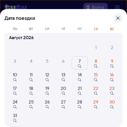
Войти
Дата поездки
Выберите день, чтобы найти
ж/д
ПН
ВТ
СР
ЧТ
ПТ
СБ
ВС
билеты Аткарск — Домодедово
Август 2026
22 года работаем для вас
42 млн путешествуют с на
1
2
Откуда
3
4
5
6
7
8
9
Куда
10
11
12
13
14
15
16
Когда
17
18
19
20
21
22
23
Кто едет
24
25
26
27
28
29
30
Найти поезда
31