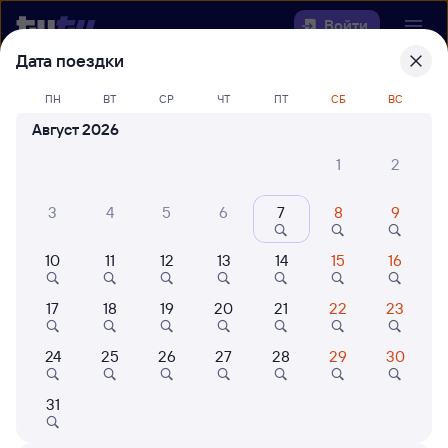
Войти
Дата поездки
Выберите день, чтобы найти
ж/д
ПН
ВТ
СР
ЧТ
ПТ
СБ
ВС
билеты Астрахань — Тамерлан
Август 2026
Откуда
1
2
Куда
3
4
5
6
7
8
9
10
11
12
13
14
15
16
Когда
17
18
19
20
21
22
23
Кто едет
24
25
26
27
28
29
30
Найти поезда
31