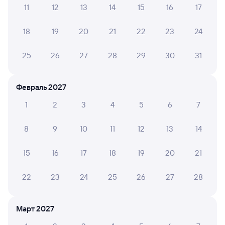
11
12
13
14
15
16
17
Обратные билеты из Астрахани в Тамерлан
18
19
20
21
22
23
24
Отели
25
26
27
28
29
30
31
Другие авиарейсы из Астрахани
Купить жд билеты Варна
Февраль 2027
Вокзал Астрахань
1
2
3
4
5
6
7
8
9
10
11
12
13
14
15
16
17
18
19
20
21
22
23
24
25
26
27
28
Март 2027