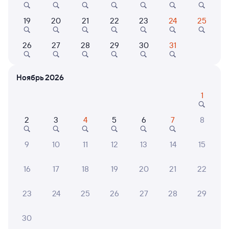
Выбор любимых мест на схемах вагонов
19
20
21
22
23
24
25
Подробные ответы на вопросы о поездке или
покупке
26
27
28
29
30
31
СМС-сопровождение до посадки в поезд
Ноябрь 2026
Оформление без регистрации на сайте
1
Частые вопросы
2
3
4
5
6
7
8
Что нужно, чтобы сесть в поезд?
9
10
11
12
13
14
15
Как поменять билет на другую дату или
на другой поезд?
16
17
18
19
20
21
22
Как вернуть билет?
23
24
25
26
27
28
29
Что делать, если ошибся при вводе данных
пассажира?
30
Как перевезти животное в поезде?