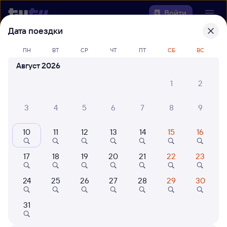
Войти
Дата поездки
Выберите день, чтобы найти
ж/д
ПН
ВТ
СР
ЧТ
ПТ
СБ
ВС
билеты Астрахань — Куберле
Август 2026
Откуда
1
2
Куда
3
4
5
6
7
8
9
10
11
12
13
14
15
16
Когда
17
18
19
20
21
22
23
Кто едет
24
25
26
27
28
29
30
Найти поезда
31