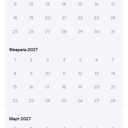
11
12
13
14
15
16
17
Обратные билеты из Астрахани в Куберле
18
19
20
21
22
23
24
Отели
25
26
27
28
29
30
31
Другие авиарейсы из Астрахани
Купить жд билеты до Красноармейского
Февраль 2027
Вокзал Астрахань
1
2
3
4
5
6
7
8
9
10
11
12
13
14
15
16
17
18
19
20
21
22
23
24
25
26
27
28
Март 2027