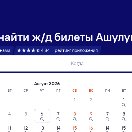
 найти
ж/д билеты Ашулу
 нами
4,84 — рейтинг приложения
Когда
тербург
Москва
Сегодня
Завтра
Август 2026
ВТ
СР
ЧТ
ПТ
СБ
ВС
ПН
ВТ
1
2
1
сание поездов Ашулук — Умёт
4
5
6
7
8
9
7
8
11
12
13
14
15
16
14
15