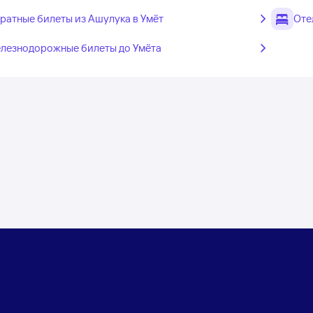
ратные билеты из Ашулука в Умёт
Оте
лезнодорожные билеты до Умёта