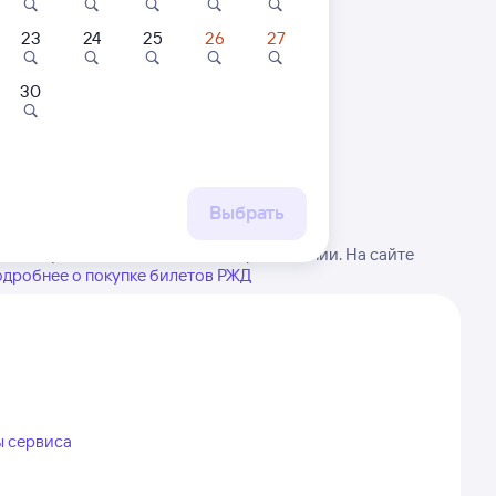
23
24
25
26
27
30
 маршруту
бытия, либо посмотрите
рт
Выбрать
 в виду, возможны изменения в расписании. На сайте
дробнее о покупке билетов РЖД
ы сервиса