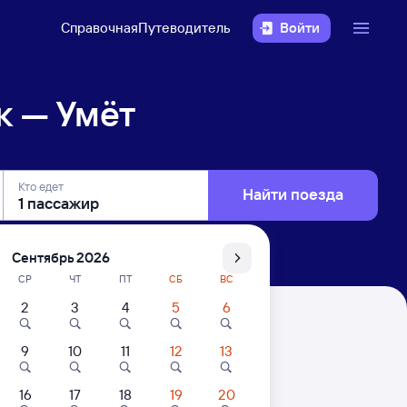
Справочная
Путеводитель
Войти
к — Умёт
Кто едет
Найти поезда
Сентябрь 2026
СР
ЧТ
ПТ
СБ
ВС
2
3
4
5
6
9
10
11
12
13
16
17
18
19
20