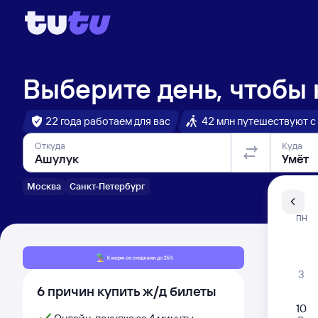
Выберите день, чтобы
22 года работаем для вас
42 млн путешествуют с
Откуда
Куда
Москва
Санкт-Петербург
Санкт-Пе
ПН
Распи
3
6 причин купить ж/д билеты
10