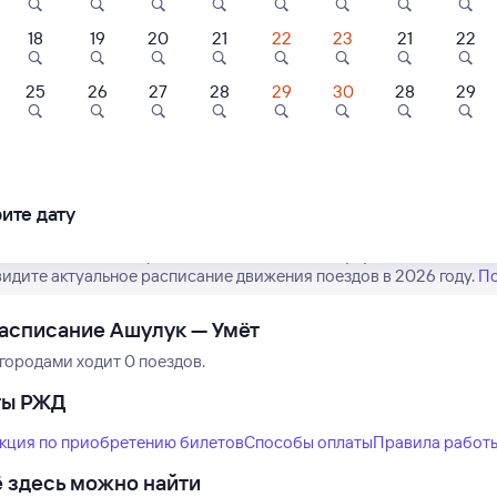
18
19
20
21
22
23
21
22
25
26
27
28
29
30
28
29
Нет рейсов по этому
Измените место отправления или при
другой транспо
ите дату
асписание пассажирских поездов РЖД из Ашулука в Умёт. Имейте
ы видите актуальное расписание движения поездов в 2026 году.
По
асписание Ашулук — Умёт
городами ходит 0 поездов.
ты РЖД
кция по приобретению билетов
Способы оплаты
Правила работ
 здесь можно найти