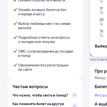
Онлайн-покупка за 4 минуты
17
Онлайн-возврат билетов без
очереди в кассу
24
Выбор любимых мест на схемах
вагонов
31
Подробные ответы на вопросы
о поездке или покупке
Выбер
СМС-сопровождение до посадки
Узнайте р
в поезд
tutu.ru в
Оформление без регистрации
на сайте
Про р
Между 
Частые вопросы
Биле
Что нужно, чтобы сесть в поезд?
Инстру
А ещё
Как поменять билет на другую