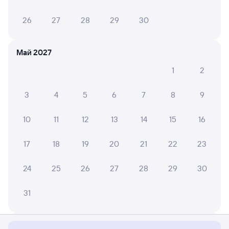
26
27
28
29
30
Май 2027
1
2
3
4
5
6
7
8
9
10
11
12
13
14
15
16
17
18
19
20
21
22
23
24
25
26
27
28
29
30
Мы используем cookies для более удобной работы
31
с сайтом.
Подробнее
Соглашаюсь
Июнь 2027