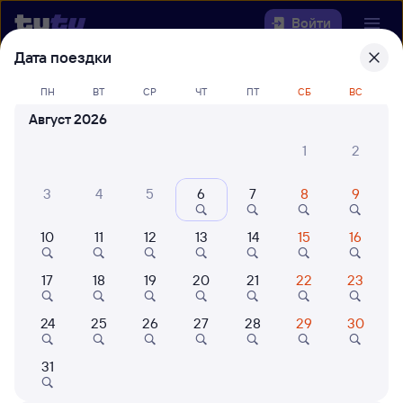
Войти
Дата поездки
Выберите день, чтобы найти
ж/д
ПН
ВТ
СР
ЧТ
ПТ
СБ
ВС
билеты Ашулук — Пыть-Ях
Август 2026
22 года работаем для вас
42 млн путешествуют с на
1
2
Откуда
3
4
5
6
7
8
9
Куда
10
11
12
13
14
15
16
Когда
17
18
19
20
21
22
23
Кто едет
24
25
26
27
28
29
30
Найти поезда
31