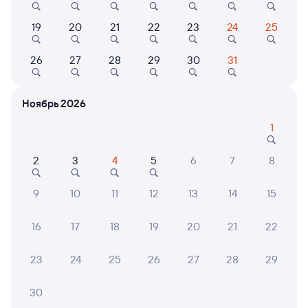
Выбор любимых мест на схемах вагонов
19
20
21
22
23
24
25
Подробные ответы на вопросы о поездке или
покупке
26
27
28
29
30
31
СМС-сопровождение до посадки в поезд
Ноябрь 2026
Оформление без регистрации на сайте
1
Частые вопросы
2
3
4
5
6
7
8
Что нужно, чтобы сесть в поезд?
9
10
11
12
13
14
15
Как поменять билет на другую дату или
на другой поезд?
16
17
18
19
20
21
22
Как вернуть билет?
23
24
25
26
27
28
29
Что делать, если ошибся при вводе данных
пассажира?
30
Как перевезти животное в поезде?