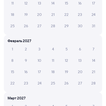
11
12
13
14
15
16
17
Обратные билеты из Ашулука в Капустин Яр
18
19
20
21
22
23
24
Отели
25
26
27
28
29
30
31
Расписание поездов до Капустина Яра
Февраль 2027
1
2
3
4
5
6
7
8
9
10
11
12
13
14
15
16
17
18
19
20
21
22
23
24
25
26
27
28
Март 2027