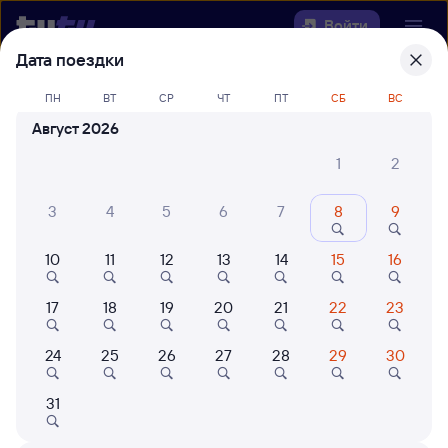
Войти
Дата поездки
Выберите день, чтобы найти
ж/д
ПН
ВТ
СР
ЧТ
ПТ
СБ
ВС
билеты Ашулук — Капустин Яр
Август 2026
Откуда
1
2
Куда
3
4
5
6
7
8
9
10
11
12
13
14
15
16
Когда
17
18
19
20
21
22
23
Кто едет
24
25
26
27
28
29
30
Найти поезда
31