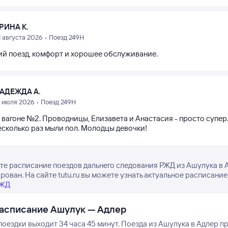
РИНА К.
1 августа 2026 • Поезд 249Н
й поезд, комфорт и хорошее обслуживание.
АДЕЖДА А.
5 июля 2026 • Поезд 249Н
 вагоне №2. Проводницы, Елизавета и Анастасия - просто супер
есколько раз мыли пол. Молодцы девочки!
е расписание поездов дальнего следования РЖД из Ашулука в А
рован. На сайте tutu.ru вы можете узнать актуальное расписание
РЖД
асписание Ашулук — Адлер
оездки выходит 34 часа 45 минут.
Поезда из Ашулука в Адлер пр