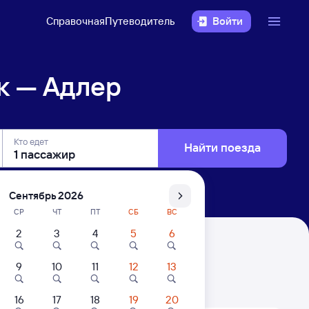
Справочная
Путеводитель
Войти
к — Адлер
Кто едет
Найти поезда
Сентябрь 2026
СР
ЧТ
ПТ
СБ
ВС
2
3
4
5
6
9
10
11
12
13
. Цены за 1 пассажира
16
17
18
19
20