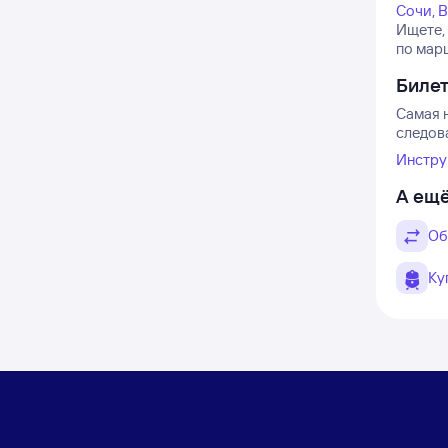
Сочи
,
В
Ищете,
по марш
Биле
Самая н
следов
Инстру
А ещё
Об
Ку