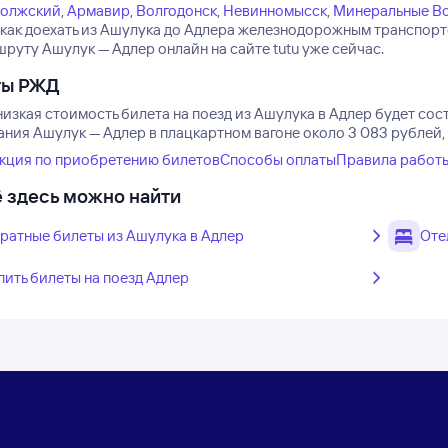
олжский
,
Армавир
,
Волгодонск
,
Невинномысск
,
Минеральные В
 как доехать из Ашулука до Адлера железнодорожным транспорт
руту Ашулук — Адлер онлайн на сайте tutu уже сейчас.
ты РЖД
изкая стоимость билета на поезд из Ашулука в Адлер будет сост
ания Ашулук — Адлер в плацкартном вагоне около 3 083 рублей, 
кция по приобретению билетов
Способы оплаты
Правила работ
 здесь можно найти
ратные билеты из Ашулука в Адлер
Оте
пить билеты на поезд Адлер