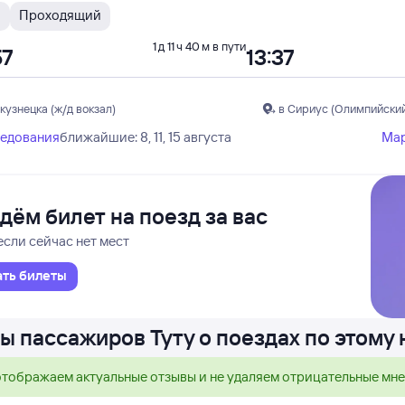
Н
Проходящий
1 д 11 ч 40 м в пути
57
13:37
кузнецка (ж/д вокзал)
в Сириус (Олимпийский
ледования
ближайшие: 8, 11, 15 августа
Ма
дём билет на поезд за вас
если сейчас нет мест
ать билеты
ы пассажиров Туту о поездах по этому
тображаем актуальные отзывы и не удаляем отрицательные мн