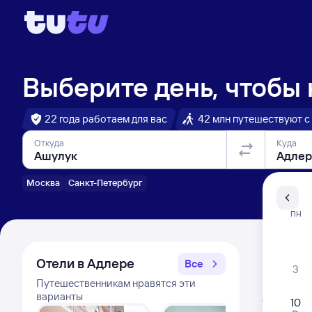
Выберите день, чтобы
22 года работаем для вас
42 млн путешествуют с
Откуда
Куда
Москва
Санкт-Петербург
Санкт-Пе
ПН
Распи
Отели в Адлере
Все
3
Путешественникам нравятся эти
Расписа
варианты
Открыта про
10
Самый