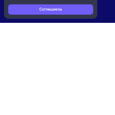
Соглашаюсь
Расписание поездов
Ж/д билеты Ашулук → Адлер
Ком
Приложение Туту
О на
Вака
Конт
Прав