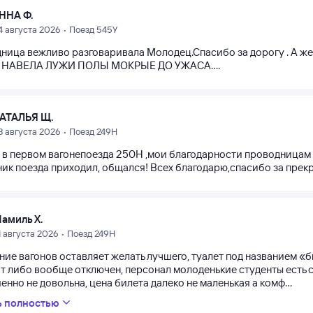
ННА Ф.
4 августа 2026 • Поезд 545У
ница вежливо разговаривала Молодец.Спасибо за дорогу . А же
ь НАВЕЛА ЛУЖИ ПОЛЫ МОКРЫЕ ДО УЖАСА....
АТАЛЬЯ Щ.
3 августа 2026 • Поезд 249Н
а в первом вагонепоезда 250Н ,мои благодарности проводницам 
ик поезда приходил, общался! Всех благодарю,спасибо за прекр
амиль Х.
1 августа 2026 • Поезд 249Н
ние вагонов оставляет желать лучшего, туалет под названием «
т либо вообще отключен, персонал молоденькие студенты есть с
нно не довольна, цена билета далеко не маленькая а комф...
ь полностью