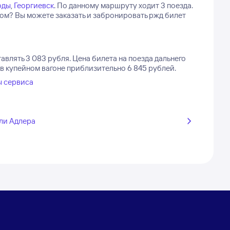
оды
,
Георгиевск
.
По данному маршруту ходит 3 поезда.
ом? Вы можете заказать и забронировать ржд билет
авлять 3 083 рубля.
Цена билета на поезда дальнего
в купейном вагоне приблизительно 6 845 рублей.
ы сервиса
ли Адлера