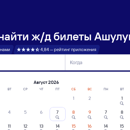
 найти
ж/д билеты Ашулу
 нами
4,84 — рейтинг приложения
Когда
тербург
Москва
Сегодня
Завтра
Август 2026
ВТ
СР
ЧТ
ПТ
СБ
ВС
ПН
ВТ
1
2
1
сание поездов Ашулук — Адлер
4
5
6
7
8
9
7
8
ние поездов Адлер — Ашулук
дажа билетов на 4 ноября. Отправление и прибытие по местному времени
11
12
13
14
15
16
14
15
 быстрый