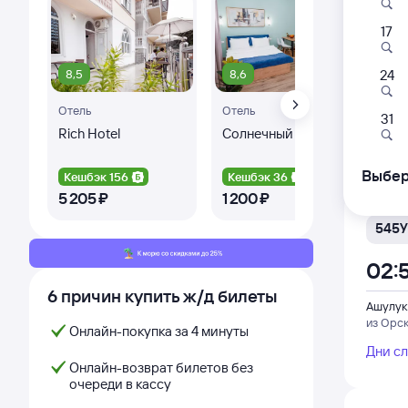
17
465
00:
8,5
8,6
8,
24
Отель
Отель
Оте
Ашулук
31
из Аст
Rich Hotel
Солнечный День
Гос
Па
Дни с
Выбер
Кешбэк 156
Кешбэк 36
Ке
5 ⁠205 ⁠₽
1 ⁠200 ⁠₽
3 ⁠
545У
02:
6 причин купить ж/д билеты
Ашулук
из Орс
Онлайн-покупка за 4 минуты
Дни с
Онлайн-возврат билетов без
очереди в кассу