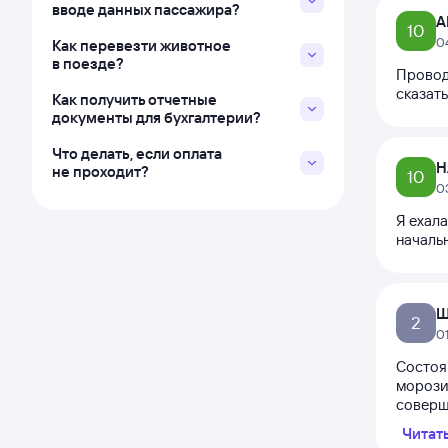
вводе данных пассажира?
А
10
0
Как перевезти животное
в поезде?
Провод
сказат
Как получить отчетные
документы для бухгалтерии?
Что делать, если оплата
Н
не проходит?
10
0
Я ехал
начальн
Ш
2
0
Состоя
морози
соверше
Читат