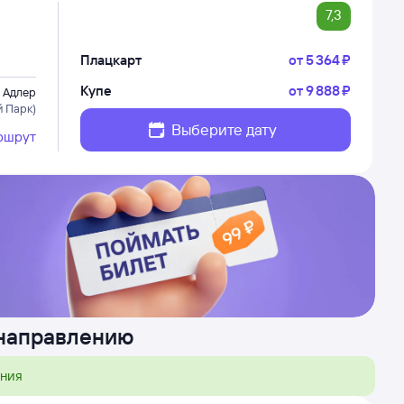
7,3
Плацкарт
от
5 ⁠364 ⁠₽
Купе
от
9 ⁠888 ⁠₽
Адлер
 Парк)
Выберите дату
ршрут
 направлению
ения