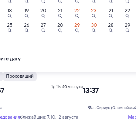
18
19
20
21
22
23
21
22
Ж
Проходящий
1 д 8 ч 55 м в пути
45
08:40
8
7,4
25
26
27
28
29
30
28
29
ль
Отель
Отель
рахани
в Сириус (Олимпийский
тевой дом
Эдельвейс
Гостевой дом
норама
"Кристалл"
ледования
ближайшие: 8, 10, 12 августа
Ма
ите дату
шбэк 90
Кешбэк 90
Кешбэк 66
000 ⁠₽
3 ⁠000 ⁠₽
2 ⁠200 ⁠₽
Проходящий
1 д 11 ч 40 м в пути
57
13:37
ка
в Сириус (Олимпийский
ледования
ближайшие: 7, 10, 12 августа
Ма