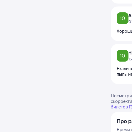
А
10
0
Хороши
Н
10
1
Ехали в
пыль, н
Посмотрит
скорректи
билетов 
Про р
Время п