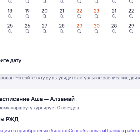
18
19
20
21
22
23
21
22
25
26
27
28
29
30
28
29
Нет рейсов по этому
Измените место отправления или при
другой транспо
ите дату
е расписание поездов дальнего следования РЖД из Аши в Алзам
рован. На сайте туту.ру вы увидите актуальное расписание движ
асписание Аша — Алзамай
ному маршруту курсирует 0 поездов.
ты РЖД
кция по приобретению билетов
Способы оплаты
Правила работ