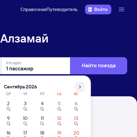
Справочная
Путеводитель
Войти
 Алзамай
Кто едет
Найти поезда
Сентябрь 2026
СР
ЧТ
ПТ
СБ
ВС
2
3
4
5
6
9
10
11
12
13
16
17
18
19
20