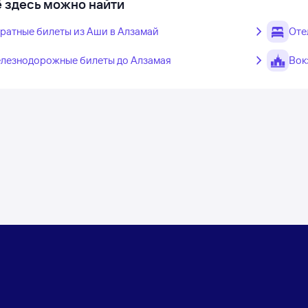
 здесь можно найти
ратные билеты из Аши в Алзамай
Оте
лезнодорожные билеты до Алзамая
Вок