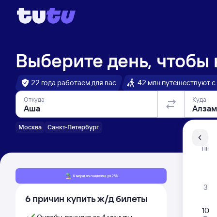
Выберите день, чтобы
22 года работаем для вас
42 млн путешествуют с
Откуда
Куда
Москва
Санкт-Петербург
Санкт-Пе
ПН
Распи
3
6 причин купить ж/д билеты
10