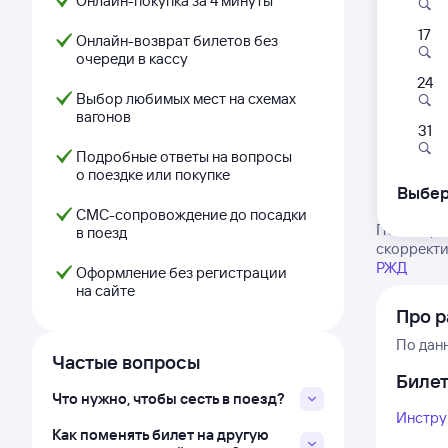
Онлайн-покупка за 4 минуты
17
Онлайн-возврат билетов без
очереди в кассу
24
Выбор любимых мест на схемах
вагонов
31
Подробные ответы на вопросы
о поездке или покупке
Выбер
СМС-сопровождение до посадки
Посмотрит
в поезд
скорректи
РЖД
Оформление без регистрации
на сайте
Про р
По дан
Частые вопросы
Биле
Что нужно, чтобы сесть в поезд?
Инстру
Как поменять билет на другую