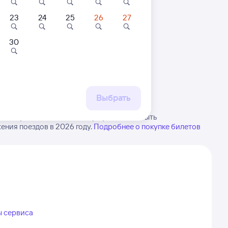
23
24
25
26
27
30
 маршруту
бытия, либо посмотрите
рт
Выбрать
ай. Будьте внимательны, график может быть
ения поездов в 2026 году.
Подробнее о покупке билетов
ы сервиса