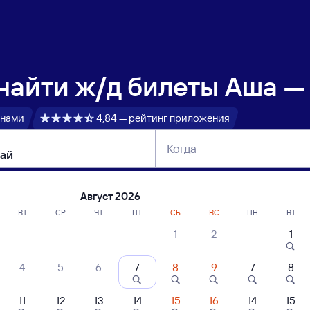
 найти
ж/д билеты Аша —
 нами
4,84 — рейтинг приложения
Когда
тербург
Москва
Сегодня
Завтра
Август 2026
ВТ
СР
ЧТ
ПТ
СБ
ВС
ПН
ВТ
1
2
1
сание поездов Аша — Алзамай
4
5
6
7
8
9
7
8
11
12
13
14
15
16
14
15