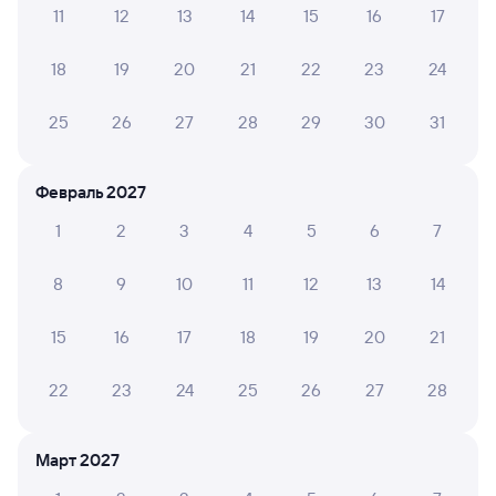
Способы оплаты
Правила работы сервиса
11
12
13
14
15
16
17
А ещё здесь можно найти
18
19
20
21
22
23
24
Обратные билеты из Артышты-2
в Чистоозёрную
25
26
27
28
29
30
31
Отели
Февраль 2027
Железнодорожные билеты в Чистоозёрное
1
2
3
4
5
6
7
8
9
10
11
12
13
14
15
16
17
18
19
20
21
22
23
24
25
26
27
28
Март 2027