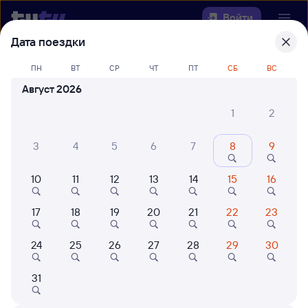
Войти
Дата поездки
Выберите день, чтобы найти
ж/д
ПН
ВТ
СР
ЧТ
ПТ
СБ
ВС
билеты Артышта-2 — Чистоозёрная
Август 2026
Откуда
1
2
Куда
3
4
5
6
7
8
9
10
11
12
13
14
15
16
Когда
17
18
19
20
21
22
23
Кто едет
24
25
26
27
28
29
30
Найти поезда
31