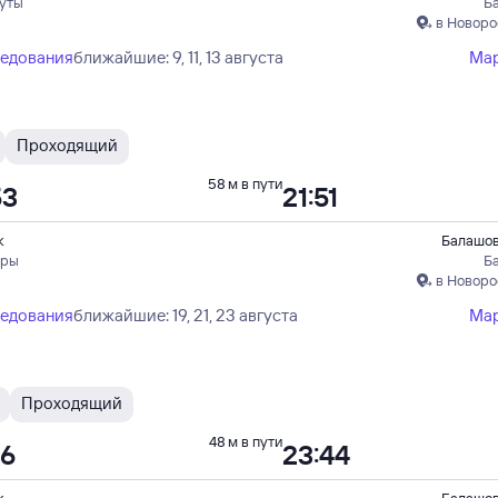
куты
Б
в Новоро
ледования
ближайшие: 9, 11, 13 августа
Ма
Проходящий
58 м в пути
53
21:51
к
Балашов
оры
Б
в Новоро
ледования
ближайшие: 19, 21, 23 августа
Ма
Проходящий
48 м в пути
56
23:44