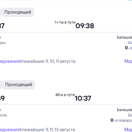
Проходящий
1 ч 1 м в пути
37
09:38
к
Балашов
ары
Б
в
ледования
ближайшие: 9, 10, 11 августа
Ма
Проходящий
48 м в пути
49
10:37
к
Балашов
вска
Б
в Новоро
ледования
ближайшие: 9, 11, 13 августа
Ма