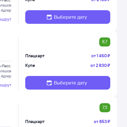
-Пасс.
алашов
 Адлер
Выберите дату
ршрут
8,7
Плацкарт
от
1 ⁠450 ⁠₽
Купе
от
2 ⁠830 ⁠₽
-Пасс.
алашов
 Адлер
Выберите дату
ршрут
7,5
Плацкарт
от
853 ⁠₽