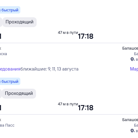
 быстрый
Проходящий
47 м в пути
1
17:18
к
Балашов
вска
Б
в
ледования
ближайшие: 9, 11, 13 августа
Ма
 быстрый
Проходящий
47 м в пути
1
17:18
к
Балашов
ова Пасс
Б
в