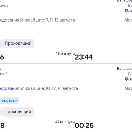
к
Балашов
наула
Б
в
ледования
ближайшие: 9, 11, 13 августа
Ма
Проходящий
48 м в пути
56
23:44
к
Балашов
ка-2
Б
в
ледования
ближайшие: 10, 12, 14 августа
Ма
 быстрый
Проходящий
47 м в пути
38
00:25