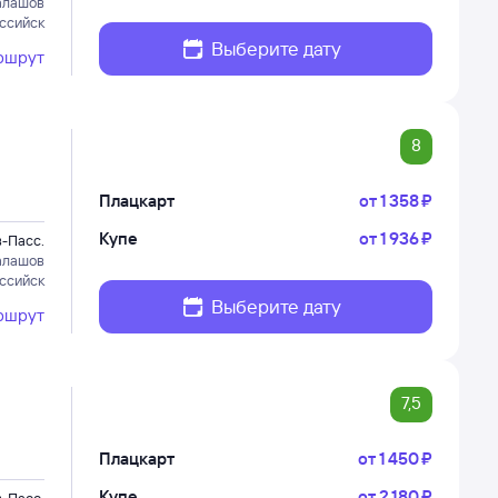
алашов
ссийск
Выберите дату
ршрут
8
Плацкарт
от
1 ⁠358 ⁠₽
Купе
от
1 ⁠936 ⁠₽
-Пасс.
алашов
ссийск
Выберите дату
ршрут
7,5
Плацкарт
от
1 ⁠450 ⁠₽
Купе
от
2 ⁠180 ⁠₽