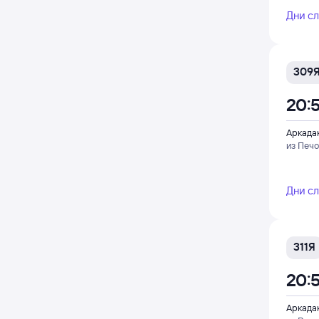
Дни с
309
20:
Аркада
из Печ
Дни с
311Я
20:
Аркада