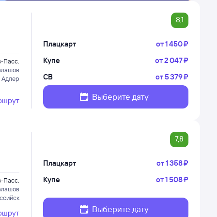
8,1
Плацкарт
от
1 ⁠450 ⁠₽
Купе
от
2 ⁠047 ⁠₽
-Пасс.
алашов
СВ
от
5 ⁠379 ⁠₽
 Адлер
Выберите дату
ршрут
7,8
Плацкарт
от
1 ⁠358 ⁠₽
Купе
от
1 ⁠508 ⁠₽
-Пасс.
алашов
ссийск
Выберите дату
ршрут