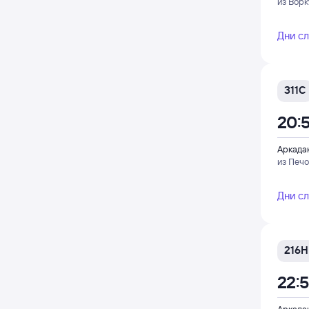
из Вор
Дни с
311С
20:
Аркада
из Печ
Дни с
216Н
22: