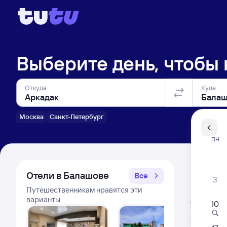
Выберите день, чтобы
Откуда
Куда
Москва
Санкт-Петербург
Санкт-Пе
ПН
Распи
Отели в Балашове
Все
3
Путешественникам нравятся эти
Расписа
варианты
Открыта про
10
Л