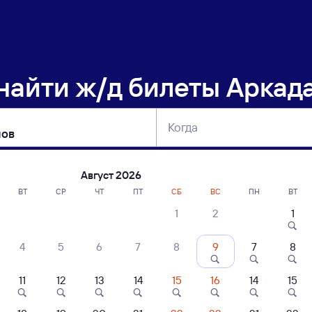
 найти
ж/д билеты Аркад
Когда
тербург
Москва
Сегодня
Завтра
Август 2026
ВТ
СР
ЧТ
ПТ
СБ
ВС
ПН
ВТ
1
2
1
сание поездов Аркадак — Балашов
4
5
6
7
8
9
7
8
ние поездов Балашов — Аркадак
дажа билетов на 6 ноября. Отправление и прибытие по местному времени
11
12
13
14
15
16
14
15
Тип вагона
юбой