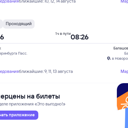
ледования
ближайшие: 10, 12, 14 августа
Ма
Проходящий
1 ч в пути
26
08:26
к
Балашов
еринбурга Пасс.
Б
в Новоро
ледования
ближайшие: 9, 11, 13 августа
Ма
ерцены на билеты
деле приложения «Это выгодно!»
чать приложение