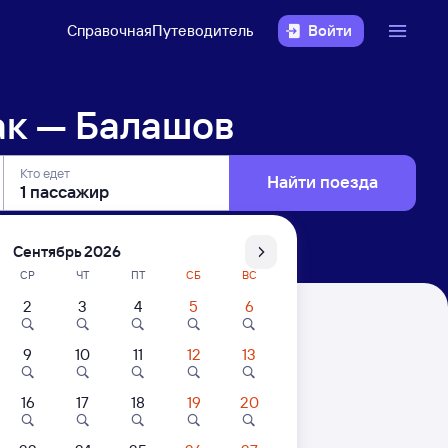
Справочная
Путеводитель
Войти
ак — Балашов
Кто едет
Найти поезда
Сентябрь 2026
СР
ЧТ
ПТ
СБ
ВС
2
3
4
5
6
9
10
11
12
13
. Цены за 1 пассажира
16
17
18
19
20