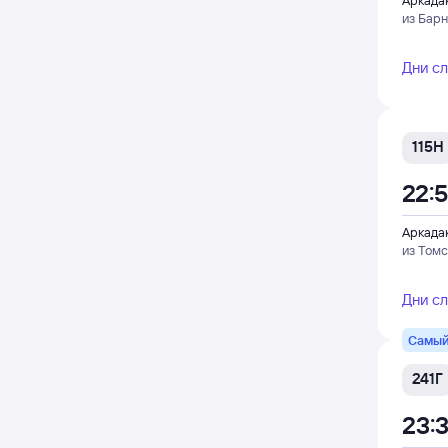
Аркада
из Бар
Дни с
115Н
22:
Аркада
из Томс
Дни с
Самый
241Г
23: