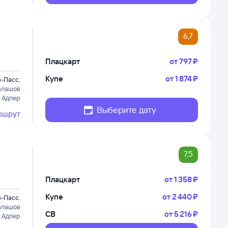
6,7
Плацкарт
от
797 ⁠₽
Купе
от
1 ⁠874 ⁠₽
-Пасс.
алашов
 Адлер
Выберите дату
ршрут
7,5
Плацкарт
от
1 ⁠358 ⁠₽
Купе
от
2 ⁠440 ⁠₽
-Пасс.
алашов
СВ
от
5 ⁠216 ⁠₽
 Адлер