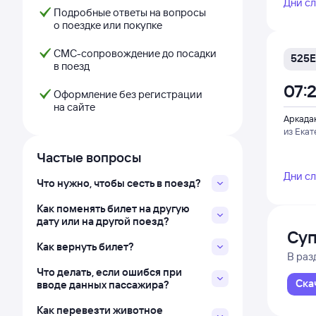
Дни с
Подробные ответы на вопросы
о поездке или покупке
СМС-сопровождение до посадки
525Е
в поезд
07:
Оформление без регистрации
на сайте
Аркада
из Екат
Частые вопросы
Дни с
Что нужно, чтобы сесть в поезд?
Как поменять билет на другую
дату или на другой поезд?
Суп
Как вернуть билет?
В раз
Что делать, если ошибся при
Ска
вводе данных пассажира?
Как перевезти животное