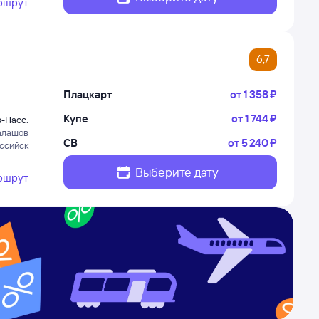
ршрут
6,7
Плацкарт
от
1 ⁠358 ⁠₽
Купе
от
1 ⁠744 ⁠₽
-Пасс.
алашов
СВ
от
5 ⁠240 ⁠₽
ссийск
Выберите дату
ршрут