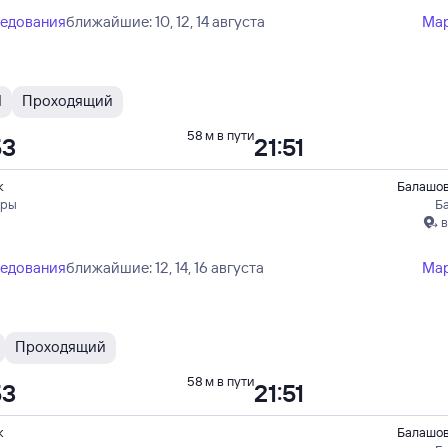
ледования
ближайшие: 10, 12, 14 августа
Ма
Я
Проходящий
58 м в пути
53
21:51
к
Балашов
оры
Б
в
ледования
ближайшие: 12, 14, 16 августа
Ма
Проходящий
58 м в пути
53
21:51
к
Балашов