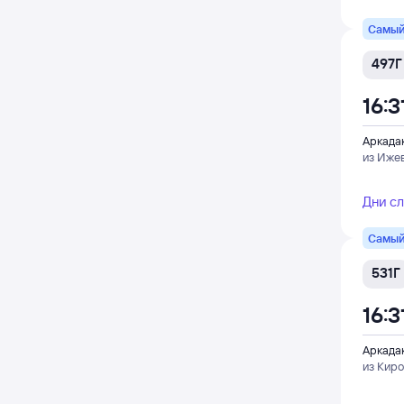
Самый
497Г
16:3
Аркада
из Иже
Дни с
Самый
531Г
16:3
Аркада
из Кир