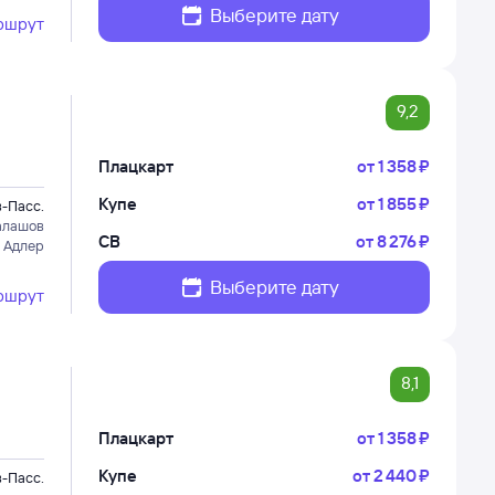
Выберите дату
ршрут
9,2
Плацкарт
от
1 ⁠358 ⁠₽
Купе
от
1 ⁠855 ⁠₽
-Пасс.
алашов
СВ
от
8 ⁠276 ⁠₽
 Адлер
Выберите дату
ршрут
8,1
Плацкарт
от
1 ⁠358 ⁠₽
Купе
от
2 ⁠440 ⁠₽
-Пасс.