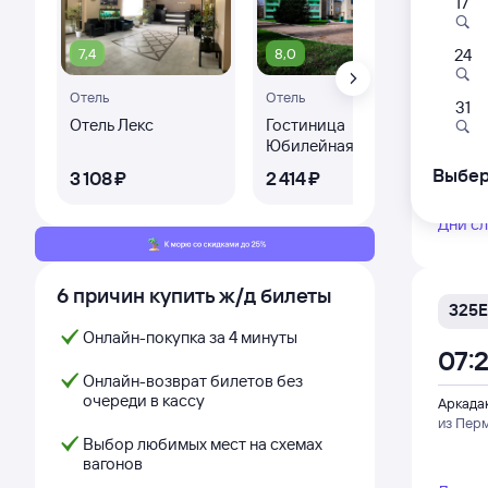
17
7,4
8,0
24
290
Отель
Отель
Ква
06:
31
Отель Лекс
Гостиница
Од
Юбилейная
ква
Аркада
Лен
из Екат
Выбер
3 ⁠108 ⁠₽
2 ⁠414 ⁠₽
3 ⁠7
Дни с
6 причин купить ж/д билеты
325Е
Онлайн-покупка за 4 минуты
07:
Онлайн-возврат билетов без
очереди в кассу
Аркада
из Пер
Выбор любимых мест на схемах
вагонов