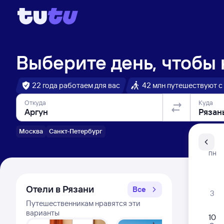
Выберите день, чтобы
22 года работаем для вас
42 млн путешествуют с
Откуда
Куда
Москва
Санкт-Петербург
Санкт-Пе
ПН
Распи
Отели в Рязани
Все
3
Путешественникам нравятся эти
варианты
10