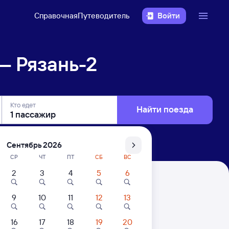
Справочная
Путеводитель
Войти
— Рязань-2
Кто едет
Найти поезда
Сентябрь 2026
СР
ЧТ
ПТ
СБ
ВС
2
3
4
5
6
9
10
11
12
13
16
17
18
19
20