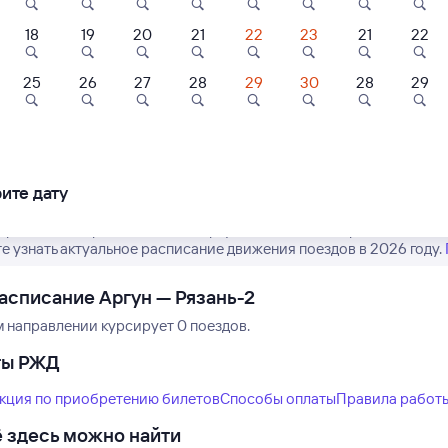
18
19
20
21
22
23
21
22
8,3
6,8
25
26
27
28
29
30
28
29
Нет рейсов по этому
ль
Отель
Отель
Измените место отправления или при
стиничный
Отель Greenfeel
Кремлёвский
другой транспо
плекс "Супер"
Рязань
ите дату
 ⁠₽
3 ⁠294 ⁠₽
6 ⁠000 ⁠₽
 расписание рейсов РЖД из Аргуна в Рязань-2. Обратите внима
е узнать актуальное расписание движения поездов в 2026 году.
асписание Аргун — Рязань-2
м направлении курсирует 0 поездов.
ты РЖД
кция по приобретению билетов
Способы оплаты
Правила работ
 здесь можно найти