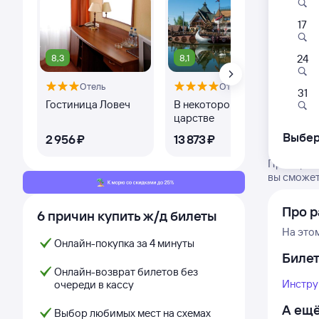
17
8,3
8,1
24
Отель
Отель
Оте
31
Гостиница Ловеч
В некотором
Го
царстве
ком
Выбер
2 ⁠956 ⁠₽
13 ⁠873 ⁠₽
800
Проверьте
вы сможет
Про р
6 причин купить ж/д билеты
На это
Онлайн-покупка за 4 минуты
Биле
Онлайн-возврат билетов без
Инстру
очереди в кассу
А ещё
Выбор любимых мест на схемах