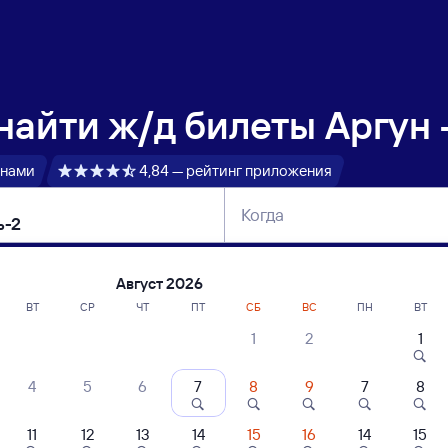
 найти
ж/д билеты Аргун 
 нами
4,84 — рейтинг приложения
Когда
тербург
Москва
Сегодня
Завтра
Август 2026
ВТ
СР
ЧТ
ПТ
СБ
ВС
ПН
ВТ
1
2
1
сание поездов Аргун — Рязань-2
4
5
6
7
8
9
7
8
11
12
13
14
15
16
14
15