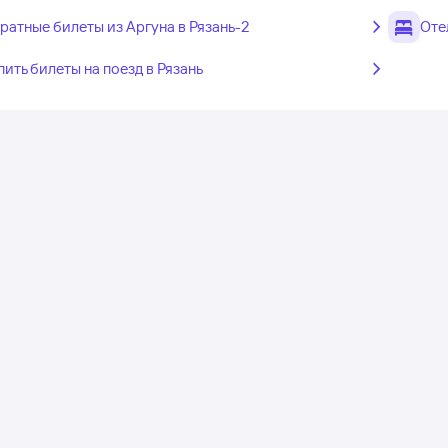
ратные билеты из Аргуна в Рязань-2
Оте
пить билеты на поезд в Рязань