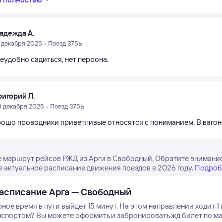
адежда А.
1 декабря 2025 • Поезд 375Ь
еудобно садиться, нет перрона.
ригорий Л.
8 декабря 2025 • Поезд 375Ь
рошо проводники приветливые относятся с пониманием. В вагоне
 маршрут рейсов РЖД из Арги в Свободный. Обратите внимание, 
е актуальное расписание движения поездов в 2026 году.
Подроб
асписание Арга — Свободный
ное время в пути выйдет 15 минут.
На этом направлении ходит 1 
нспортом? Вы можете оформить и забронировать жд билет по ма