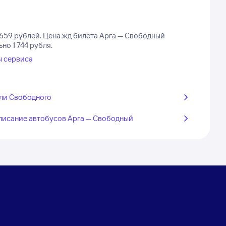
659 рублей.
Цена жд билета Арга — Свободный
но 1 744 рубля.
ы сервиса
ли Свободного
писание автобусов Арга — Свободный