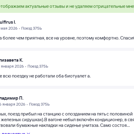
тображаем актуальные отзывы и не удаляем отрицательные мн
lfirus I.
1 мая 2026 • Поезд 375Ь
 более чем приятная, все на уровне, поэтому комфортно. Спаси
лизавета К.
9 января 2026 • Поезд 375Ь
е всю поездку не работали оба биотуалет а.
ладимир П.
6 января 2026 • Поезд 375Ь
ых, поезд прибыл на станцию с опозданием на пять с половиной
 железных сидушках).В вагоне небыл включён кондиционер, в свя
вовали бумажные накладки на сиденье унитаза. Само состоя...
ь полностью