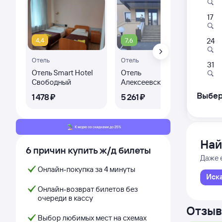
17
375Ь
20:
4,4
7,6
24
Отель
Отель
Арга
31
из Бла
Отель Smart Hotel
Отель
Свободный
Алексеевский
Выбер
1 ⁠478 ⁠₽
5 ⁠261 ⁠₽
Дни с
Най
6 причин купить ж/д билеты
Даже 
Онлайн-покупка за 4 минуты
Иск
Онлайн-возврат билетов без
очереди в кассу
Отзыв
Выбор любимых мест на схемах