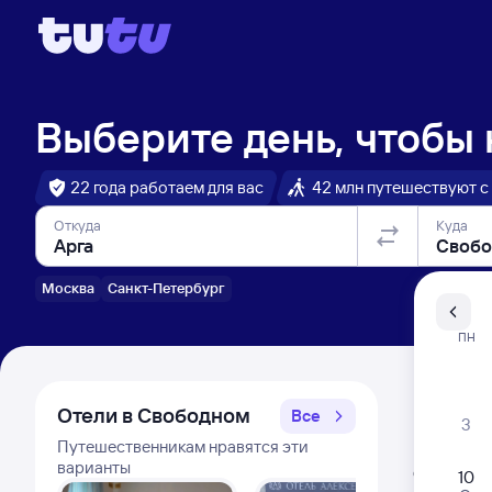
Выберите день, чтобы
22 года работаем для вас
42 млн путешествуют с
Откуда
Куда
Москва
Санкт-Петербург
Санкт-Пе
ПН
Распи
Отели в Свободном
Все
3
Путешественникам нравятся эти
Расписа
варианты
Открыта про
10