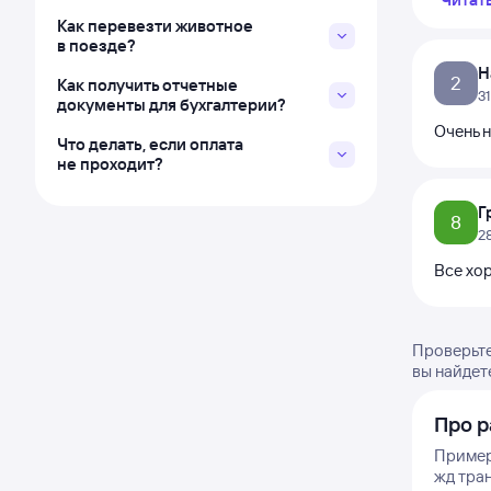
Как перевезти животное
в поезде?
Н
2
Как получить отчетные
3
документы для бухгалтерии?
Очень н
Что делать, если оплата
не проходит?
Г
8
2
Все хо
Проверьте
вы найдет
Про р
Пример
жд тра