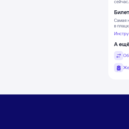
сейчас.
Биле
Самая 
в плацк
Инстру
А ещё
Об
Же