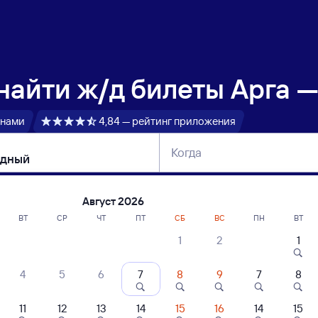
 найти
ж/д билеты Арга 
 нами
4,84 — рейтинг приложения
Когда
тербург
Москва
Сегодня
Завтра
Август 2026
ВТ
СР
ЧТ
ПТ
СБ
ВС
ПН
ВТ
1
2
1
сание поездов Арга — Свободный
4
5
6
7
8
9
7
8
ние поездов Свободный — Арга
дажа билетов на 4 ноября. Отправление и прибытие по местному времени
11
12
13
14
15
16
14
15