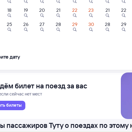
18
19
20
21
22
23
21
22
Проходящий
15 м в пути
46
21:01
25
26
27
28
29
30
28
29
Показать
Сво
ещё 3
говещенска
в
варианта
ите дату
ледования
ближайшие: 7, 9, 11 августа
Ма
дём билет на поезд за вас
если сейчас нет мест
ать билеты
ы пассажиров Туту о поездах по этому