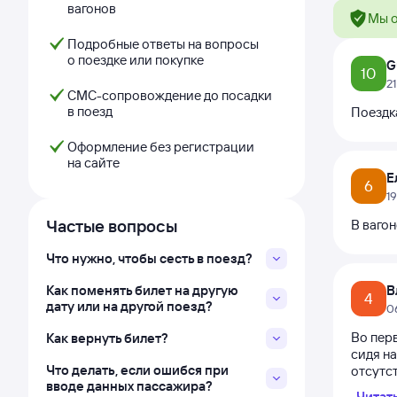
вагонов
Мы о
Подробные ответы на вопросы
о поездке или покупке
Gu
10
2
СМС-сопровождение до посадки
в поезд
Поездка
Оформление без регистрации
на сайте
Е
6
1
Частые вопросы
В вагон
Что нужно, чтобы сесть в поезд?
Как поменять билет на другую
В
4
дату или на другой поезд?
0
Во перв
Как вернуть билет?
сидя на
Что делать, если ошибся при
отсутст
вводе данных пассажира?
Читат