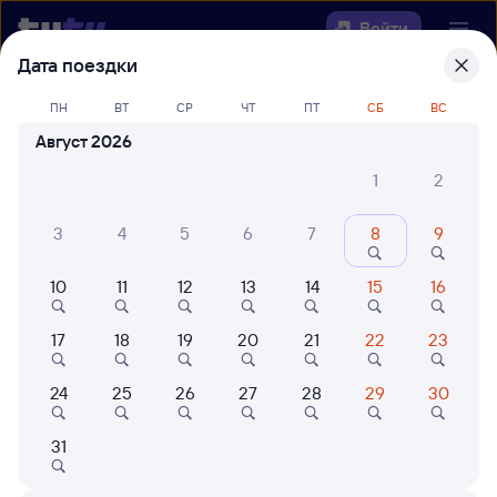
Войти
Дата поездки
Выберите день, чтобы найти
ж/д
ПН
ВТ
СР
ЧТ
ПТ
СБ
ВС
билеты Аранец — Усинск
Август 2026
Откуда
1
2
Куда
3
4
5
6
7
8
9
10
11
12
13
14
15
16
Когда
17
18
19
20
21
22
23
Кто едет
24
25
26
27
28
29
30
Найти поезда
31