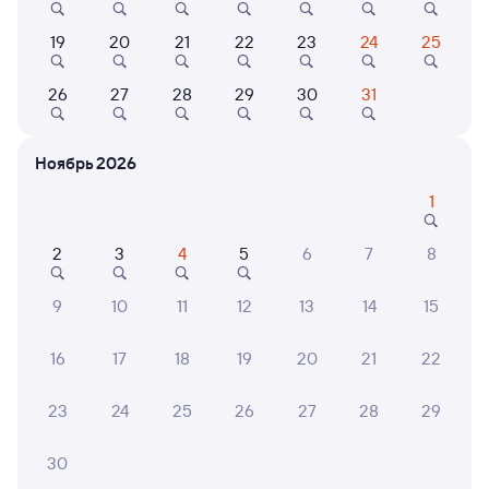
Онлайн-покупка за 4 минуты
19
20
21
22
23
24
25
Онлайн-возврат билетов без очереди в кассу
Выбор любимых мест на схемах вагонов
26
27
28
29
30
31
Подробные ответы на вопросы о поездке или
покупке
Ноябрь 2026
СМС-сопровождение до посадки в поезд
1
Оформление без регистрации на сайте
2
3
4
5
6
7
8
9
10
11
12
13
14
15
Частые вопросы
16
17
18
19
20
21
22
Что нужно, чтобы сесть в поезд?
Как поменять билет на другую дату или
23
24
25
26
27
28
29
на другой поезд?
Как вернуть билет?
30