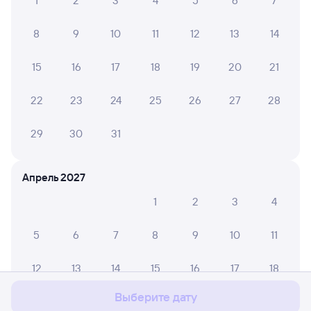
1
2
3
4
5
6
7
8
9
10
11
12
13
14
15
16
17
18
19
20
21
22
23
24
25
26
27
28
29
30
31
Апрель 2027
1
2
3
4
5
6
7
8
9
10
11
Мы используем cookies для более удобной работы
с сайтом.
Подробнее
12
13
14
15
16
17
18
Соглашаюсь
Выберите дату
19
20
21
22
23
24
25