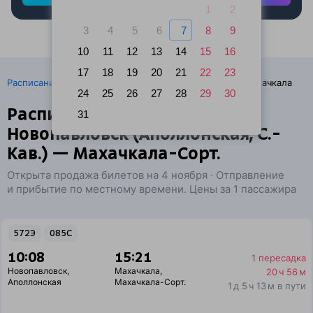
1
2
3
4
5
6
7
8
9
10
11
12
13
14
15
16
17
18
19
20
21
22
23
·
Расписание поездов
Ж/д билеты Новопавловск → Махачкала
24
25
26
27
28
29
30
Расписание поездов г.
31
Новопавловск (Аполлонская, С.-
Кав.) — Махачкала-Сорт.
Открыта продажа билетов на 4 ноября · Отправление
и прибытие по местному времени. Цены за 1 пассажира
572Э
085С
10:08
15:21
1 пересадка
Новопавловск
,
Махачкала
,
20 ч 56 м
Аполлонская
Махачкала-Сорт.
1 д 5 ч 13 м в пути