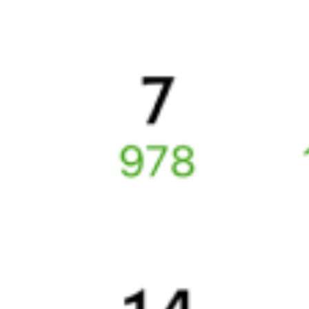
6 причин купить ж/д билеты именно здесь
Онлайн-покупка за 4 минуты
Онлайн-возврат билетов без очереди в кассу
Выбор любимых мест на схемах вагонов
Подробные ответы на вопросы о поездке или покупке
СМС-сопровождение до посадки в поезд
Оформление без регистрации на сайте
Частые вопросы
Что нужно, чтобы сесть в поезд?
Как поменять билет на другую дату или на другой поезд?
Как вернуть билет?
Что делать, если ошибся при вводе данных пассажира?