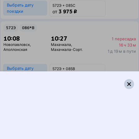
Выбрать дату
572Э + 085С
3 975 ₽
поездки
от
572Э
086*В
10:08
10:27
1 пересадка
Новопавловск
,
Махачкала
,
16 ч 33 м
Аполлонская
Махачкала-Сорт.
1 д 19 м в пути
Выбрать дату
572Э + 085В
1 712 ₽
поездки
от
250Н
086*В
10:08
10:27
1 пересадка
Новопавловск
,
Махачкала
,
14 ч 24 м
Аполлонская
Махачкала-Сорт.
1 д 19 м в пути
Выбрать дату
250Н + 085В
1 941 ₽
поездки
от