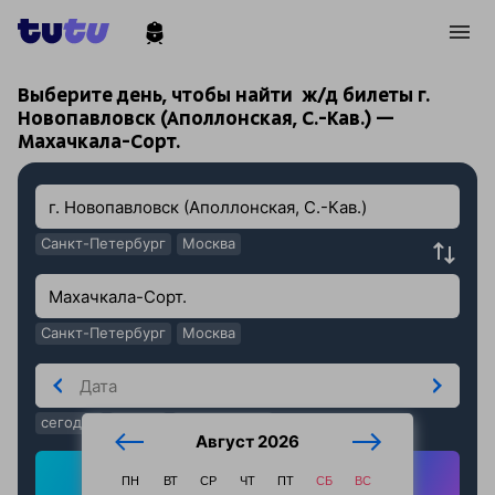
!
!
Выберите день, чтобы найти
ж/д билеты г.
Новопавловск (Аполлонская, С.-Кав.) —
Махачкала-Сорт.
Санкт-Петербург
Москва
Санкт-Петербург
Москва
сегодня
завтра
послезавтра
Август 2026
Найти ж/д билеты
ПН
ВТ
СР
ЧТ
ПТ
СБ
ВС