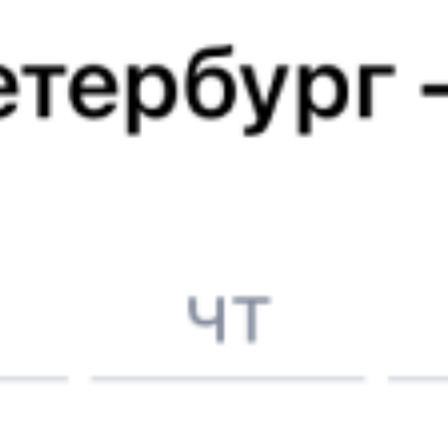
Аполлонская
Махачкала-Сорт.
1 д 58 м в пути
Выбрать дату
135А + 085С
4 133 ₽
поездки
от
136*А
086*В
14:23
10:27
1 пересадка
Новопавловск
,
Махачкала
,
12 ч 29 м
Аполлонская
Махачкала-Сорт.
20 ч 4 м в пути
Выбрать дату
135А + 085В
3 919 ₽
поездки
от
Найдём билет на поезд за вас
Даже если сейчас нет мест