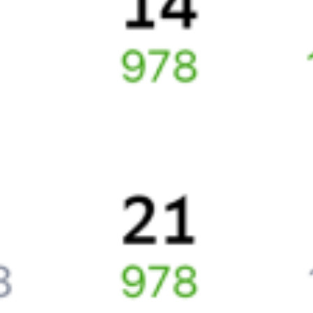
Как перевезти животное в поезде?
Как получить отчетные документы для бухгалтерии?
Что делать, если оплата не проходит?
Билеты РЖД
Вы можете заказать электронный жд билет и
железнодорожный билет на бланке РЖД.
Если вас интересует цена билета на поезд от
Новопавловска
до
Махачкалы
, то укажите дату поездки. При этом вы увидите
стоимость билетов во всех доступных вагонах (плацкарт, купе
и др.) и сможете купить жд билеты
Новопавловск
–
Махачкала
онлайн.
Инструкция по приобретению билетов
Способы оплаты
Правила работы сервиса