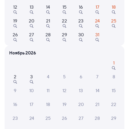
от
1 ⁠670 ⁠₽
от
1 ⁠990 ⁠₽
12
13
14
15
16
17
18
Выберите дату
19
20
21
22
23
24
25
26
27
28
29
30
31
249Н
Проходящий
7,3
12 ч 36 м в пути
21:46
10:22
Ноябрь 2026
Аполлонская
Лазаревская
1
Новопавловск
Лазаревское
из Новокузнецка (ж/д вокзал)
в Сириус (Олимпийский
Парк)
2
3
4
5
6
7
8
Дни следования
ближайшие: 8, 11, 15 августа
Маршрут
9
10
11
12
13
14
15
Плацкарт
Купе
16
17
18
19
20
21
22
от
2 ⁠171 ⁠₽
от
2 ⁠503 ⁠₽
Выберите дату
23
24
25
26
27
28
29