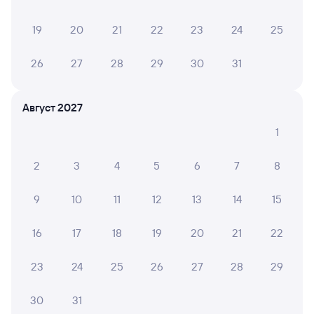
АРИНА К.
19
20
21
22
23
24
25
10
01 августа 2026 • Поезд 249Н
Хороший поезд, комфорт и хорошее обслуживание.
26
27
28
29
30
31
Август 2027
6 причин купить ж/д билеты
1
Онлайн-покупка за 4 минуты
2
3
4
5
6
7
8
Онлайн-возврат билетов без очереди в кассу
9
10
11
12
13
14
15
Выбор любимых мест на схемах вагонов
16
17
18
19
20
21
22
Подробные ответы на вопросы о поездке или
покупке
23
24
25
26
27
28
29
СМС-сопровождение до посадки в поезд
30
31
Оформление без регистрации на сайте