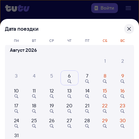
Войти
Выберите день, чтобы найти
ж/д
Дата поездки
билеты Аполлонская —
ПН
ВТ
СР
ЧТ
ПТ
СБ
ВС
Лазаревская
Август 2026
22 года работаем для вас
42 млн путешествуют с на
1
2
Откуда
3
4
5
6
7
8
9
Куда
10
11
12
13
14
15
16
Когда
17
18
19
20
21
22
23
Кто едет
24
25
26
27
28
29
30
Найти поезда
31