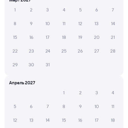
Искать билеты
1
2
3
4
5
6
7
Отели в Лазаревском
Все
8
9
10
11
12
13
14
Путешественникам нравятся эти варианты
15
16
17
18
19
20
21
22
23
24
25
26
27
28
9,1
8,9
7,4
29
30
31
Отель
Отель
Отель Атлант
Кавказ
Омега
Апрель 2027
Кешбэк 258
Кешб
1
2
3
4
11 ⁠465 ⁠₽
8 ⁠610 ⁠₽
6 ⁠300
5
6
7
8
9
10
11
Отзывы пассажиров Туту о поездах
12
13
14
15
16
17
18
по этому направлению