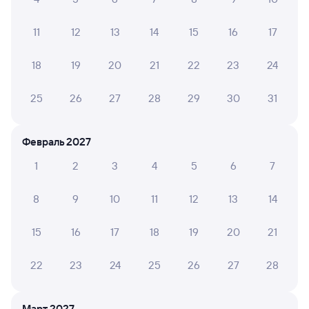
Самый быстрый
11
12
13
14
15
16
17
379С
Проходящий
7,8
11 ч 12 м в пути
22:31
09:43
18
19
20
21
22
23
24
Аполлонская
Лазаревская
25
26
27
28
29
30
31
Новопавловск
Лазаревское
из Владикавказа
в Адлер
Февраль 2027
Дни следования
ближайшие: 6, 7, 8 августа
Маршрут
1
2
3
4
5
6
7
Плацкарт
Купе
СВ
от
2 ⁠014 ⁠₽
от
2 ⁠911 ⁠₽
от
7 ⁠841 ⁠₽
8
9
10
11
12
13
14
Выберите дату
15
16
17
18
19
20
21
Найдём билет на поезд за вас
22
23
24
25
26
27
28
Даже если сейчас нет мест
Март 2027