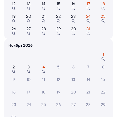
12
13
14
15
16
17
18
379С
Проходящий
7,8
19
20
21
22
23
24
25
5 ч 41 м в пути
22:31
04:12
26
27
28
29
30
31
Аполлонская
Курганная
Новопавловск
Курганинск
Ноябрь 2026
из Владикавказа
в Адлер
1
Дни следования
ближайшие: 7, 8, 9 августа
Маршрут
2
3
4
5
6
7
8
Плацкарт
Купе
от
1 ⁠933 ⁠₽
от
2 ⁠551 ⁠₽
9
10
11
12
13
14
15
Выберите дату
16
17
18
19
20
21
22
Найдём билет на поезд за вас
23
24
25
26
27
28
29
Даже если сейчас нет мест