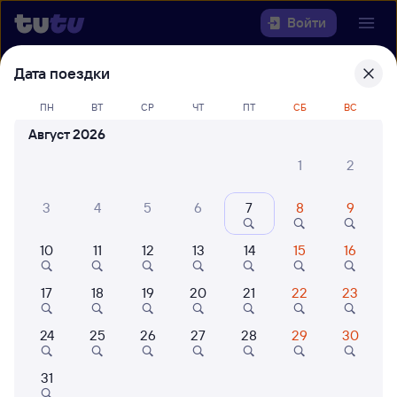
Войти
Дата поездки
Выберите день, чтобы найти
ж/д
билеты Аполлонская — Курганная
ПН
ВТ
СР
ЧТ
ПТ
СБ
ВС
Август 2026
Откуда
1
2
Куда
3
4
5
6
7
8
9
Когда
10
11
12
13
14
15
16
Кто едет
17
18
19
20
21
22
23
Найти поезда
24
25
26
27
28
29
30
31