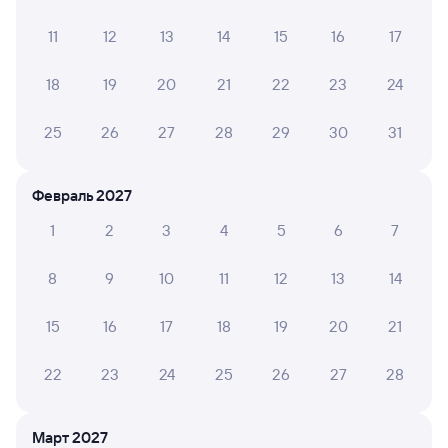
Мы отображаем актуальные отзывы и не удаляем
11
12
13
14
15
16
17
отрицательные мнения
18
19
20
21
22
23
24
ОЛЬГА М.
8
01 августа 2026 • Поезд 379С
25
26
27
28
29
30
31
Вагон 26 не хватило платформы. Проводница 19
вагона пустила - спасибо. Пришлось идти через
вагоны. Проводница моего вагона ! Простите, было
Февраль 2027
глубокая ночь и имени не разглядела! Встретила,
1
2
3
4
5
6
7
белье уже было на месте. Выходила рано утром - раз...
Читать полностью
8
9
10
11
12
13
14
15
16
17
18
19
20
21
Милена К.
10
31 июля 2026 • Поезд 379С
22
23
24
25
26
27
28
Было очень холодно в вагоне сидячем и открыты окна.
Ребенок заболел
Март 2027