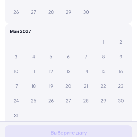
26
27
28
29
30
Май 2027
1
2
3
4
5
6
7
8
9
10
11
12
13
14
15
16
17
18
19
20
21
22
23
24
25
26
27
28
29
30
Мы используем cookies для более удобной работы
с сайтом.
Подробнее
31
Соглашаюсь
Выберите дату
Июнь 2027