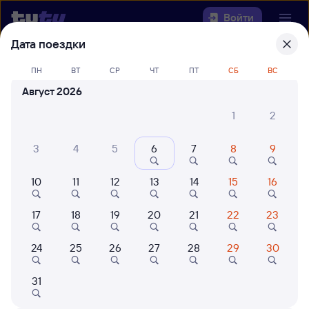
Войти
Дата поездки
Выберите день, чтобы найти
ж/д
ПН
ВТ
СР
ЧТ
ПТ
СБ
ВС
билеты Аполлонская — Ильская
Август 2026
22 года работаем для вас
42 млн путешествуют с на
1
2
Откуда
3
4
5
6
7
8
9
Куда
10
11
12
13
14
15
16
Когда
17
18
19
20
21
22
23
Кто едет
24
25
26
27
28
29
30
Найти поезда
31