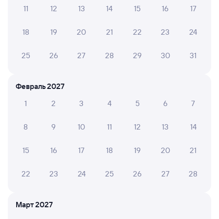
11
12
13
14
15
16
17
Проверьте расписание рейсов РЖД из Аполлонской
18
19
20
21
22
23
24
в Ильскую. Обратите внимание, расписание может
измениться. На сайте tutu.ru вы найдете актуальное
25
26
27
28
29
30
31
расписание движения поездов в 2026 году.
Подробнее
о покупке билетов РЖД
Февраль 2027
Про расписание Аполлонская — Ильская
1
2
3
4
5
6
7
На этом направлении ходит 0 поездов.
Билеты РЖД
8
9
10
11
12
13
14
Инструкция по приобретению билетов
15
16
17
18
19
20
21
Способы оплаты
Правила работы сервиса
А ещё здесь можно найти
22
23
24
25
26
27
28
Обратные билеты из Аполлонской в Ильскую
Март 2027
Отели