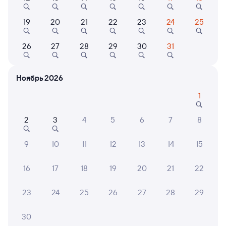
19
20
21
22
23
24
25
Показать
Кемпинг
26
27
28
29
30
31
ещё 2
База отдыха Эко-
варианта
Ковчег
Ноябрь 2026
5 ⁠053 ⁠₽
1
2
3
4
5
6
7
8
6 причин купить ж/д билеты
9
10
11
12
13
14
15
Онлайн-покупка за 4 минуты
16
17
18
19
20
21
22
Онлайн-возврат билетов без очереди в кассу
Выбор любимых мест на схемах вагонов
23
24
25
26
27
28
29
Подробные ответы на вопросы о поездке или
30
покупке